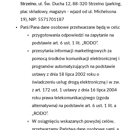
Strzelno
, ul. Św. Ducha 12, 88-320 Strzelno (parking,
2005-01-06
2004-12-16
plac składowy, magazyn - wjazd od ul. Michelsona
Marbud Mecenasem
Certyfikat Marki
19), NIP: 5571701187
Kultury
Firmowej dla Grupy PSB
Pani/Pana dane osobowe przetwarzane będą w celu:
przygotowania odpowiedzi na zapytanie na
podstawie art. 6 ust. 1 lit. „RODO”.
przesyłania informacji marketingowych za
pomocą środków komunikacji elektronicznej i
programów automatyzujących na podstawie
ustawy z dnia 18 lipca 2002 roku o
świadczeniu usług drogą elektroniczną i w zw.
z art. 172 ust. 1 ustawy z dnia 16 lipca 2004
roku prawa telekomunikacyjnego (zgoda
alternatywna) na podstawie art. 6 ust. 1 lit. a
„RODO”.
W osiągnięciu wskazanych powyżej celów,
2004-12-14
2004-12-09
przetwarzamy Państwa dane osobowe sami, a