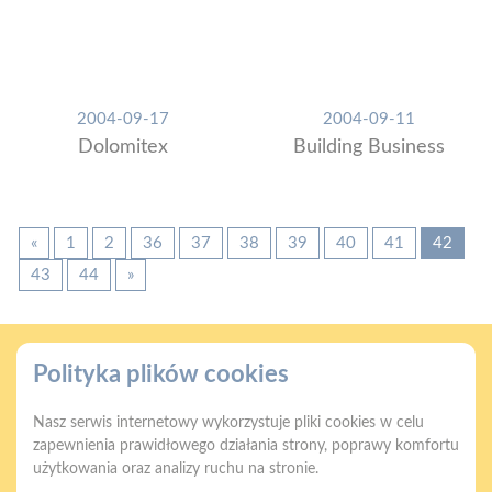
2004-09-17
2004-09-11
Dolomitex
Building Business
«
1
2
36
37
38
39
40
41
42
43
44
»
Polityka plików cookies
Nasz serwis internetowy wykorzystuje pliki cookies w celu
zapewnienia prawidłowego działania strony, poprawy komfortu
Gwarancja jakości
Zakupy w systemie
użytkowania oraz analizy ruchu na stronie.
naszych produktów
ratalnym