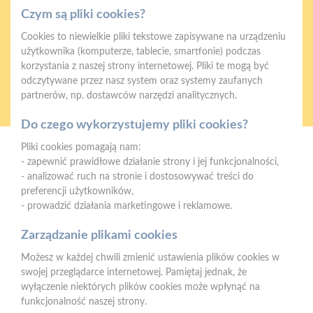
Czym są pliki cookies?
Cookies to niewielkie pliki tekstowe zapisywane na urządzeniu
użytkownika (komputerze, tablecie, smartfonie) podczas
korzystania z naszej strony internetowej. Pliki te mogą być
odczytywane przez nasz system oraz systemy zaufanych
Oferujemy zakupy
Zakupy
partnerów, np. dostawców narzędzi analitycznych.
telefoniczne
na terenie całej Polski
Do czego wykorzystujemy pliki cookies?
Pliki cookies pomagają nam:
Strzelno
- zapewnić prawidłowe działanie strony i jej funkcjonalności,
ul. Św. Ducha 12, 88-320 Strzelno (parking, plac składowy,
- analizować ruch na stronie i dostosowywać treści do
magazyn - wjazd od ul. Michelsona 19)
preferencji użytkowników,
- prowadzić działania marketingowe i reklamowe.
Telefon:
523183900
Zarządzanie plikami cookies
E-mail:
biuro@psbstrzelno.pl
Możesz w każdej chwili zmienić ustawienia plików cookies w
NIP:
5571701187
swojej przeglądarce internetowej. Pamiętaj jednak, że
REGON:
367902221
wyłączenie niektórych plików cookies może wpłynąć na
funkcjonalność naszej strony.