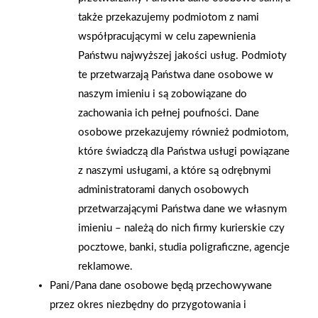
Spotkanie świąteczne
Prowent - nagroda
także przekazujemy podmiotom z nami
składów z Małopolski
Nadzieja Polskiego
współpracującymi w celu zapewnienia
Rynku 2005
Państwu najwyższej jakości usług. Podmioty
te przetwarzają Państwa dane osobowe w
naszym imieniu i są zobowiązane do
zachowania ich pełnej poufności. Dane
osobowe przekazujemy również podmiotom,
które świadczą dla Państwa usługi powiązane
z naszymi usługami, a które są odrębnymi
administratorami danych osobowych
przetwarzającymi Państwa dane we własnym
imieniu – należą do nich firmy kurierskie czy
pocztowe, banki, studia poligraficzne, agencje
reklamowe.
Pani/Pana dane osobowe będą przechowywane
przez okres niezbędny do przygotowania i
2004-12-09
2004-12-03