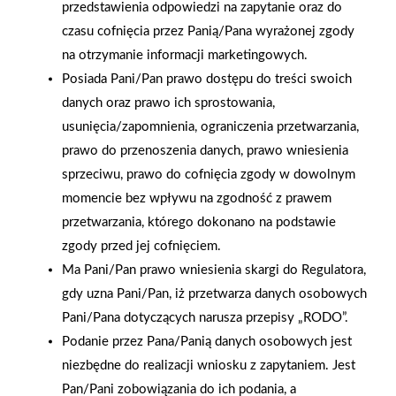
przedstawienia odpowiedzi na zapytanie oraz do
Mikołaj z duchami na
PSB Mrówka
czasu cofnięcia przez Panią/Pana wyrażonej zgody
Zamku Czocha
na otrzymanie informacji marketingowych.
Posiada Pani/Pan prawo dostępu do treści swoich
danych oraz prawo ich sprostowania,
usunięcia/zapomnienia, ograniczenia przetwarzania,
prawo do przenoszenia danych, prawo wniesienia
sprzeciwu, prawo do cofnięcia zgody w dowolnym
momencie bez wpływu na zgodność z prawem
przetwarzania, którego dokonano na podstawie
zgody przed jej cofnięciem.
Ma Pani/Pan prawo wniesienia skargi do Regulatora,
gdy uzna Pani/Pan, iż przetwarza danych osobowych
Pani/Pana dotyczących narusza przepisy „RODO”.
Podanie przez Pana/Panią danych osobowych jest
niezbędne do realizacji wniosku z zapytaniem. Jest
2004-11-30
2004-11-14
Pan/Pani zobowiązania do ich podania, a
Budowlana Firma Roku
Lider regionu w