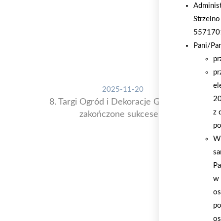
Adminis
Strzelno
557170
Pani/Pa
pr
pr
el
2025-11-20
20
8. Targi Ogród i Dekoracje Grupy PSB
z 
zakończone sukcesem
po
W 
sa
Pa
w 
os
po
os