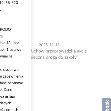
 12, 88-320
:
 „RODO”.
ji
nia 18 lipca
2025-11-18
ust. 1 ustawy
Mrówka Tuchów przeprowadziła akcję
ywna) na
"Bezpieczna droga do szkoły"
ane osobowe
lu zapewnienia
a dane osobowe
ci. Dane
wa usługi
 danych
eżą do nich