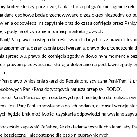
rmy kurierskie czy pocztowe, banki, studia poligraficzne, agencje re
na dane osobowe będą przechowywane przez okres niezbędny do pr
wienia odpowiedzi na zapytanie oraz do czasu cofnięcia przez Panią
ej zgody na otrzymanie informacji marketingowych.
Pani/Pan prawo dostępu do treści swoich danych oraz prawo ich spr
2025-10-31
a/zapomnienia, ograniczenia przetwarzania, prawo do przenoszenia 
Grupa PSB Handel S.A. na Targach Franczyza
nia sprzeciwu, prawo do cofnięcia zgody w dowolnym momencie be
2025
ć z prawem przetwarzania, którego dokonano na podstawie zgody pr
em.
Pan prawo wniesienia skargi do Regulatora, gdy uzna Pani/Pan, iż p
osobowych Pani/Pana dotyczących narusza przepisy „RODO”.
przez Pana/Panią danych osobowych jest niezbędne do realizacji wn
em. Jest Pan/Pani zobowiązania do ich podania, a konsekwencją nie
ch będzie brak możliwości uzyskania odpowiedzi na wysłane zapyta
nocześnie zapewnić Państwa, że dokładamy wszelkich starań, aby P
ie bezpieczne i niedostępne dla osób nieuprawnionych.