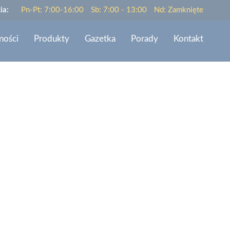
ia:
Pn-Pt: 7:00-16:00
Sb: 7:00 - 13:00
Nd: Zamknięte
ności
Produkty
Gazetka
Porady
Kontakt