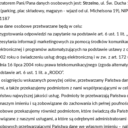
tratorem Pani/Pana danych osobowych jest:
Strzelno
, ul. Św. Ducha
 (parking, plac składowy, magazyn - wjazd od ul. Michelsona 19), NIP
1187
na dane osobowe przetwarzane będą w celu:
zygotowania odpowiedzi na zapytanie na podstawie art. 6 ust. 1 lit.
zesyłania informacji marketingowych za pomocą środków komunikac
ektronicznej i programów automatyzujących na podstawie ustawy z d
2025-11-19
02 roku o świadczeniu usług drogą elektroniczną i w zw. z art. 172 
Otwarcie sklepu PSB Mrówka Express Karsin
dnia 16 lipca 2004 roku prawa telekomunikacyjnego (zgoda alternat
dstawie art. 6 ust. 1 lit. a „RODO”.
osiągnięciu wskazanych powyżej celów, przetwarzamy Państwa d
mi, a także przekazujemy podmiotom z nami współpracującymi w ce
ństwu najwyższej jakości usług. Podmioty te przetwarzają Państw
naszym imieniu i są zobowiązane do zachowania ich pełnej poufnoś
obowe przekazujemy również podmiotom, które świadczą dla Państ
wiązane z naszymi usługami, a które są odrębnymi administratorami
obowych przetwarzającymi Państwa dane we własnym imieniu – nal