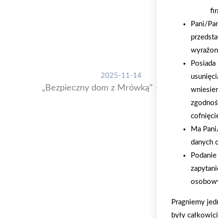
fi
Pani/Pa
przedsta
wyrażon
Posiada 
2025-11-14
usunięci
„Bezpieczny dom z Mrówką” – akcja PSB
wniesie
zgodnoś
cofnięci
Ma Pani/
danych 
Podanie 
zapytani
osobowy
Pragniemy jed
były całkowic