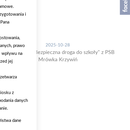
klamowe.
zygotowania i
/Pana
ostowania,
2025-10-28
danych, prawo
Kolejna akcja "Bezpieczna droga do szkoły" z PSB
z wpływu na
Mrówka Krzywiń
zed jej
rzetwarza
iosku z
podania danych
nie.
aństwa dane