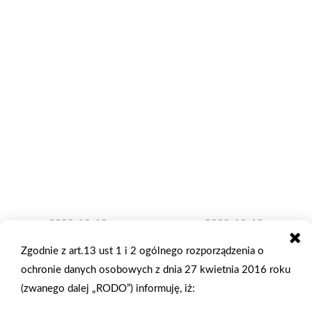
2022-10-10
2022-10-10
Wiązanki handmade od
Jacek Kowal – Członek
Zgodnie z art.13 ust 1 i 2 ogólnego rozporządzenia o
certyfikowanej florystki
Zarządu Grupy PSB
ochronie danych osobowych z dnia 27 kwietnia 2016 roku
w Mrówce
został laureatem Builder
(zwanego dalej „RODO”) informuję, iż:
Starachowice
Super Power 2022