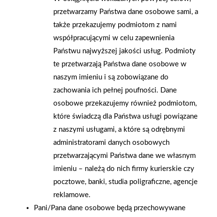
ochronnej
przetwarzamy Państwa dane osobowe sami, a
także przekazujemy podmiotom z nami
współpracującymi w celu zapewnienia
Państwu najwyższej jakości usług. Podmioty
te przetwarzają Państwa dane osobowe w
naszym imieniu i są zobowiązane do
zachowania ich pełnej poufności. Dane
osobowe przekazujemy również podmiotom,
które świadczą dla Państwa usługi powiązane
z naszymi usługami, a które są odrębnymi
administratorami danych osobowych
przetwarzającymi Państwa dane we własnym
imieniu – należą do nich firmy kurierskie czy
pocztowe, banki, studia poligraficzne, agencje
2022-09-26
2022-09-25
reklamowe.
Informacja o publikacji
Dzień Budowlańca w
Pani/Pana dane osobowe będą przechowywane
ogłoszenia w Monitorze
sklepie PSB Mrówka