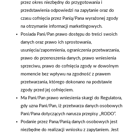
przez okres niezbędny do przygotowania i
Sądowym i
Pszczyna
przedstawienia odpowiedzi na zapytanie oraz do
Gospodarczym
czasu cofnięcia przez Panią/Pana wyrażonej zgody
na otrzymanie informacji marketingowych.
Posiada Pani/Pan prawo dostępu do treści swoich
danych oraz prawo ich sprostowania,
usunięcia/zapomnienia, ograniczenia przetwarzania,
prawo do przenoszenia danych, prawo wniesienia
sprzeciwu, prawo do cofnięcia zgody w dowolnym
momencie bez wpływu na zgodność z prawem
przetwarzania, którego dokonano na podstawie
zgody przed jej cofnięciem.
Ma Pani/Pan prawo wniesienia skargi do Regulatora,
gdy uzna Pani/Pan, iż przetwarza danych osobowych
Pani/Pana dotyczących narusza przepisy „RODO”.
Podanie przez Pana/Panią danych osobowych jest
2022-09-21
2022-09-14
niezbędne do realizacji wniosku z zapytaniem. Jest
Warsztaty z wielkiego
Otwarcie Mrówki w