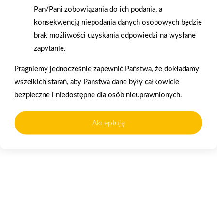
Pan/Pani zobowiązania do ich podania, a
formatu w ramach
Jarocinie
projektu Tytani Ceramiki
konsekwencją niepodania danych osobowych będzie
w Mrówce
brak możliwości uzyskania odpowiedzi na wysłane
Starachowice
zapytanie.
Pragniemy jednocześnie zapewnić Państwa, że dokładamy
wszelkich starań, aby Państwa dane były całkowicie
bezpieczne i niedostępne dla osób nieuprawnionych.
Akceptuję