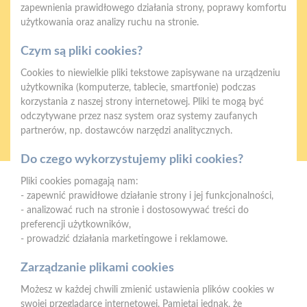
zapewnienia prawidłowego działania strony, poprawy komfortu
Gwarancja jakości
Zakupy w systemie
użytkowania oraz analizy ruchu na stronie.
naszych produktów
ratalnym
Czym są pliki cookies?
Cookies to niewielkie pliki tekstowe zapisywane na urządzeniu
użytkownika (komputerze, tablecie, smartfonie) podczas
korzystania z naszej strony internetowej. Pliki te mogą być
odczytywane przez nasz system oraz systemy zaufanych
Oferujemy zakupy
Zakupy
partnerów, np. dostawców narzędzi analitycznych.
telefoniczne
na terenie całej Polski
Do czego wykorzystujemy pliki cookies?
Pliki cookies pomagają nam:
Strzelno
- zapewnić prawidłowe działanie strony i jej funkcjonalności,
ul. Św. Ducha 12, 88-320 Strzelno (parking, plac składowy,
- analizować ruch na stronie i dostosowywać treści do
magazyn - wjazd od ul. Michelsona 19)
preferencji użytkowników,
- prowadzić działania marketingowe i reklamowe.
Telefon:
523183900
Zarządzanie plikami cookies
E-mail:
biuro@psbstrzelno.pl
Możesz w każdej chwili zmienić ustawienia plików cookies w
NIP:
5571701187
swojej przeglądarce internetowej. Pamiętaj jednak, że