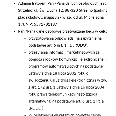
Administratorem Pani/Pana danych osobowych jest:
Strzelno
, ul. Św. Ducha 12, 88-320 Strzelno (parking,
plac składowy, magazyn - wjazd od ul. Michelsona
19), NIP: 5571701187
Pani/Pana dane osobowe przetwarzane będą w celu:
przygotowania odpowiedzi na zapytanie na
podstawie art. 6 ust. 1 lit. „RODO”.
przesyłania informacji marketingowych za
pomocą środków komunikacji elektronicznej i
programów automatyzujących na podstawie
ustawy z dnia 18 lipca 2002 roku o
świadczeniu usług drogą elektroniczną i w zw.
z art. 172 ust. 1 ustawy z dnia 16 lipca 2004
2022-09-30
2022-09-28
roku prawa telekomunikacyjnego (zgoda
Wspólne spotkanie z
W Głosie PSB nr5/2022
alternatywna) na podstawie art. 6 ust. 1 lit. a
ekologią - Przedszkole
m.in. porady o wyborze
„RODO”.
nr 15 i Mrówka
elektronarzędzi,
Starachowice
W osiągnięciu wskazanych powyżej celów,
narzędzi i odzieży