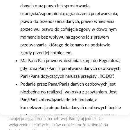
naszych produktów
ratalnym
danych oraz prawo ich sprostowania,
Czym są pliki cookies?
usunięcia/zapomnienia, ograniczenia przetwarzania,
Cookies to niewielkie pliki tekstowe zapisywane na urządzeniu
prawo do przenoszenia danych, prawo wniesienia
użytkownika (komputerze, tablecie, smartfonie) podczas
sprzeciwu, prawo do cofnięcia zgody w dowolnym
korzystania z naszej strony internetowej. Pliki te mogą być
momencie bez wpływu na zgodność z prawem
odczytywane przez nasz system oraz systemy zaufanych
Oferujemy zakupy
Zakupy
przetwarzania, którego dokonano na podstawie
partnerów, np. dostawców narzędzi analitycznych.
telefoniczne
na terenie całej Polski
zgody przed jej cofnięciem.
Do czego wykorzystujemy pliki cookies?
Ma Pani/Pan prawo wniesienia skargi do Regulatora,
Pliki cookies pomagają nam:
gdy uzna Pani/Pan, iż przetwarza danych osobowych
Strzelno
- zapewnić prawidłowe działanie strony i jej funkcjonalności,
ul. Św. Ducha 12, 88-320 Strzelno (parking, plac składowy,
Pani/Pana dotyczących narusza przepisy „RODO”.
- analizować ruch na stronie i dostosowywać treści do
magazyn - wjazd od ul. Michelsona 19)
Podanie przez Pana/Panią danych osobowych jest
preferencji użytkowników,
- prowadzić działania marketingowe i reklamowe.
niezbędne do realizacji wniosku z zapytaniem. Jest
Telefon:
523183900
Pan/Pani zobowiązania do ich podania, a
Zarządzanie plikami cookies
E-mail:
biuro@psbstrzelno.pl
konsekwencją niepodania danych osobowych będzie
Możesz w każdej chwili zmienić ustawienia plików cookies w
brak możliwości uzyskania odpowiedzi na wysłane
NIP:
5571701187
swojej przeglądarce internetowej. Pamiętaj jednak, że
zapytanie.
REGON:
367902221
wyłączenie niektórych plików cookies może wpłynąć na