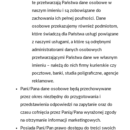
te przetwarzają Państwa dane osobowe w
naszym imieniu i są zobowiązane do
zachowania ich pełnej poufności. Dane
osobowe przekazujemy również podmiotom,
które świadczą dla Państwa usługi powiązane
2004-05-05
z naszymi usługami, a które są odrębnymi
Silikaty-Białystok
administratorami danych osobowych
przetwarzającymi Państwa dane we własnym
imieniu – należą do nich firmy kurierskie czy
«
1
2
36
37
38
39
40
41
42
pocztowe, banki, studia poligraficzne, agencje
43
44
reklamowe.
Pani/Pana dane osobowe będą przechowywane
przez okres niezbędny do przygotowania i
Polityka plików cookies
przedstawienia odpowiedzi na zapytanie oraz do
czasu cofnięcia przez Panią/Pana wyrażonej zgody
Nasz serwis internetowy wykorzystuje pliki cookies w celu
na otrzymanie informacji marketingowych.
zapewnienia prawidłowego działania strony, poprawy komfortu
Gwarancja jakości
Zakupy w systemie
Posiada Pani/Pan prawo dostępu do treści swoich
użytkowania oraz analizy ruchu na stronie.