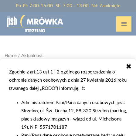
Pn-Pt: 7:00-16:00
Sb: 7:00 - 13:00
Nd: Zamknięte
Home
/
Aktualności
Zgodnie z art.13 ust 1 i 2 ogólnego rozporządzenia o
AKTUALNOŚCI Z SIECI PSB
ochronie danych osobowych z dnia 27 kwietnia 2016 roku
(zwanego dalej „RODO”) informuję, iż:
Administratorem Pani/Pana danych osobowych jest:
Strzelno
, ul. Św. Ducha 12, 88-320 Strzelno (parking,
plac składowy, magazyn - wjazd od ul. Michelsona
19), NIP: 5571701187
Pani/Pana dane osobowe przetwarzane będą w celu: