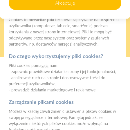
naszych produktów
ratalnym
Akceptuję
Czym są pliki cookies?
Cookies to niewielkie pliki tekstowe zapisywane na urządzeniu
użytkownika (komputerze, tablecie, smartfonie) podczas
korzystania z naszej strony internetowej. Pliki te mogą być
odczytywane przez nasz system oraz systemy zaufanych
Oferujemy zakupy
Zakupy
partnerów, np. dostawców narzędzi analitycznych.
telefoniczne
na terenie całej Polski
Do czego wykorzystujemy pliki cookies?
Pliki cookies pomagają nam:
Strzelno
- zapewnić prawidłowe działanie strony i jej funkcjonalności,
ul. Św. Ducha 12, 88-320 Strzelno (parking, plac składowy,
- analizować ruch na stronie i dostosowywać treści do
magazyn - wjazd od ul. Michelsona 19)
preferencji użytkowników,
- prowadzić działania marketingowe i reklamowe.
Telefon:
523183900
Zarządzanie plikami cookies
E-mail:
biuro@psbstrzelno.pl
Możesz w każdej chwili zmienić ustawienia plików cookies w
NIP:
5571701187
swojej przeglądarce internetowej. Pamiętaj jednak, że
REGON:
367902221
wyłączenie niektórych plików cookies może wpłynąć na