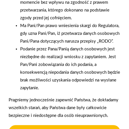
momencie bez wpływu na zgodność z prawem
przetwarzania, którego dokonano na podstawie
zgody przed jej cofnięciem.
Ma Pani/Pan prawo wniesienia skargi do Regulatora,
gdy uzna Pani/Pan, iż przetwarza danych osobowych
Pani/Pana dotyczących narusza przepisy „RODO”.
Podanie przez Pana/Panią danych osobowych jest
niezbędne do realizacji wniosku z zapytaniem. Jest
Pan/Pani zobowiązania do ich podania, a
konsekwencją niepodania danych osobowych będzie
brak możliwości uzyskania odpowiedzi na wysłane
zapytanie.
Pragniemy jednocześnie zapewnić Państwa, że dokładamy
Polityka plików cookies
wszelkich starań, aby Państwa dane były całkowicie
bezpieczne i niedostępne dla osób nieuprawnionych.
Nasz serwis internetowy wykorzystuje pliki cookies w celu
zapewnienia prawidłowego działania strony, poprawy komfortu
Gwarancja jakości
Zakupy w systemie
użytkowania oraz analizy ruchu na stronie.