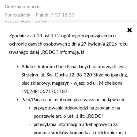
Godziny otwarcia:
Poniedziałek – Piątek: 7:00-16:00
Sobota: 7:00 - 13:00
Niedziela: Zamknięte
Zgodnie z art.13 ust 1 i 2 ogólnego rozporządzenia o
ochronie danych osobowych z dnia 27 kwietnia 2016 roku
(zwanego dalej „RODO”) informuję, iż:
Kontakt i zamówienia:
biuro@psbstrzelno.pl
Administratorem Pani/Pana danych osobowych jest:
523183900
Strzelno
, ul. Św. Ducha 12, 88-320 Strzelno (parking,
plac składowy, magazyn - wjazd od ul. Michelsona
19), NIP: 5571701187
Formularz kontaktowy
Pani/Pana dane osobowe przetwarzane będą w celu:
przygotowania odpowiedzi na zapytanie na
podstawie art. 6 ust. 1 lit. „RODO”.
przesyłania informacji marketingowych za
pomocą środków komunikacji elektronicznej i