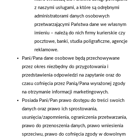
z naszymi usługami, a które są odrębnymi
Tel. 523183900
administratorami danych osobowych
Wew. 33 pokrycia dachowe i akcesoria
przetwarzającymi Państwa dane we własnym
Wew. 34 drzwi, okna, rolety
imieniu – należą do nich firmy kurierskie czy
Wew. 21-22 art. AGD, dekoracje
pocztowe, banki, studia poligraficzne, agencje
Wew. 31-32 farby, chemia budowlana, ogród
reklamowe.
Wew. 29 dział farb, mieszalnik tynków i farb, oświetlenie
Pani/Pana dane osobowe będą przechowywane
przez okres niezbędny do przygotowania i
przedstawienia odpowiedzi na zapytanie oraz do
Obowiązek Informacyjny
czasu cofnięcia przez Panią/Pana wyrażonej zgody
na otrzymanie informacji marketingowych.
Posiada Pani/Pan prawo dostępu do treści swoich
danych oraz prawo ich sprostowania,
usunięcia/zapomnienia, ograniczenia przetwarzania,
prawo do przenoszenia danych, prawo wniesienia
sprzeciwu, prawo do cofnięcia zgody w dowolnym