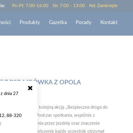
ia:
Pn-Pt: 7:00-16:00
Sb: 7:00 - 13:00
Nd: Zamknięte
ności
Produkty
Gazetka
Porady
Kontakt
” Z PSB MRÓWKA Z OPOLA
 z dnia 27
 wrześniu 2025 r. kolejną akcję „Bezpieczna droga do
ej w Poniatowej. Podczas spotkania, wspólnie z
 12, 88-320
cznego przechodzenia przez jezdnię oraz znaczenie
:
 po zmroku. Na zakończenie każdy uczestnik otrzymał