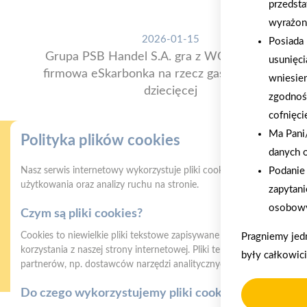
przedsta
wyrażon
2026-01-15
Posiada 
Grupa PSB Handel S.A. gra z WOŚP. Powstała
usunięci
firmowa eSkarbonka na rzecz gastroenterologii
wniesie
dziecięcej
zgodnoś
cofnięci
Ma Pani/
Polityka plików cookies
danych 
Podanie 
Nasz serwis internetowy wykorzystuje pliki cookies w celu zapewni
użytkowania oraz analizy ruchu na stronie.
zapytani
osobowy
Czym są pliki cookies?
Gwarancja jakości
Z
Cookies to niewielkie pliki tekstowe zapisywane na urządzeniu użyt
Pragniemy jed
naszych produktów
korzystania z naszej strony internetowej. Pliki te mogą być odczyt
były całkowic
partnerów, np. dostawców narzędzi analitycznych.
Do czego wykorzystujemy pliki cookies?