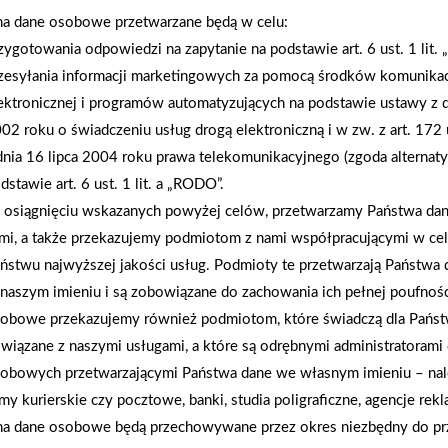
drobne upominki – słodycze i elementy odblaskow
na dane osobowe przetwarzane będą w celu:
zygotowania odpowiedzi na zapytanie na podstawie art. 6 ust. 1 lit.
zesyłania informacji marketingowych za pomocą środków komunikac
AKTUALNOŚCI
ektronicznej i programów automatyzujących na podstawie ustawy z d
02 roku o świadczeniu usług drogą elektroniczną i w zw. z art. 172 
dnia 16 lipca 2004 roku prawa telekomunikacyjnego (zgoda alternat
dstawie art. 6 ust. 1 lit. a „RODO”.
osiągnięciu wskazanych powyżej celów, przetwarzamy Państwa d
mi, a także przekazujemy podmiotom z nami współpracującymi w ce
ństwu najwyższej jakości usług. Podmioty te przetwarzają Państw
naszym imieniu i są zobowiązane do zachowania ich pełnej poufnoś
obowe przekazujemy również podmiotom, które świadczą dla Państ
wiązane z naszymi usługami, a które są odrębnymi administratorami
obowych przetwarzającymi Państwa dane we własnym imieniu – nal
rmy kurierskie czy pocztowe, banki, studia poligraficzne, agencje re
na dane osobowe będą przechowywane przez okres niezbędny do pr