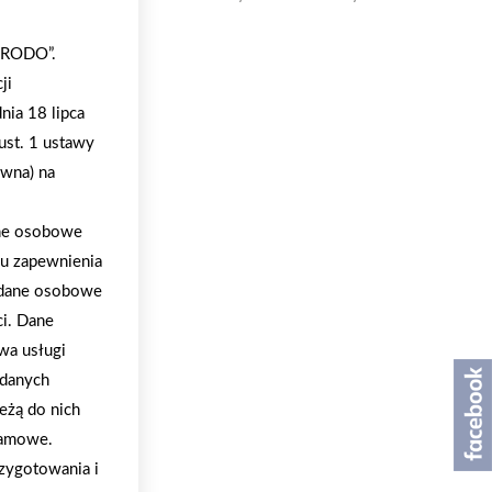
e.
 „RODO”.
ji
nia 18 lipca
ust. 1 ustawy
ywna) na
ane osobowe
lu zapewnienia
a dane osobowe
ci. Dane
wa usługi
 danych
eżą do nich
klamowe.
zygotowania i