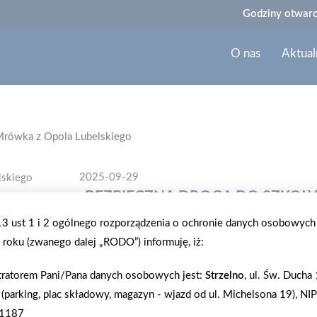
Godziny otwarc
O nas
Aktual
 Mrówka z Opola Lubelskiego
2025-09-29
„BEZPIECZNA DROGA DO SZKOŁY
LUBELSKIEGO
.13 ust 1 i 2 ogólnego rozporządzenia o ochronie danych osobowych
roku (zwanego dalej „RODO”) informuję, iż:
PSB Mrówka z Opola Lubelskiego zorganizowała we
szkoły” dla uczniów klas 1–3 ze Szkoły Podstawow
tratorem Pani/Pana danych osobowych jest:
Strzelno
, ul. Św. Ducha
policjantami, przypomniano dzieciom zasady bezpie
 (parking, plac składowy, magazyn - wjazd od ul. Michelsona 19), NIP
noszenia odblasków, które zwiększają widoczność
1187