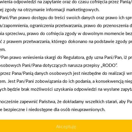
wienia odpowiedzi na zapytanie oraz do czasu cofnięcia przez Panią
ej zgody na otrzymanie informacji marketingowych.
2026-01-12
Pani/Pan prawo dostępu do treści swoich danych oraz prawo ich spr
Zacisze S.A. dołącza do Grupy PSB. Sieć kończy
a/zapomnienia, ograniczenia przetwarzania, prawo do przenoszenia 
rok strategicznym otwarciem po rebrandingu
nia sprzeciwu, prawo do cofnięcia zgody w dowolnym momencie be
ć z prawem przetwarzania, którego dokonano na podstawie zgody pr
em.
Pan prawo wniesienia skargi do Regulatora, gdy uzna Pani/Pan, iż p
osobowych Pani/Pana dotyczących narusza przepisy „RODO”.
przez Pana/Panią danych osobowych jest niezbędne do realizacji wn
enia prawidłowego działania strony, poprawy komfortu
em. Jest Pan/Pani zobowiązania do ich podania, a konsekwencją nie
ch będzie brak możliwości uzyskania odpowiedzi na wysłane zapyta
akupy w systemie
Oferujemy zakup
kownika (komputerze, tablecie, smartfonie) podczas
nocześnie zapewnić Państwa, że dokładamy wszelkich starań, aby P
ratalnym
telefoniczne
ywane przez nasz system oraz systemy zaufanych
ie bezpieczne i niedostępne dla osób nieuprawnionych.
Akceptuję