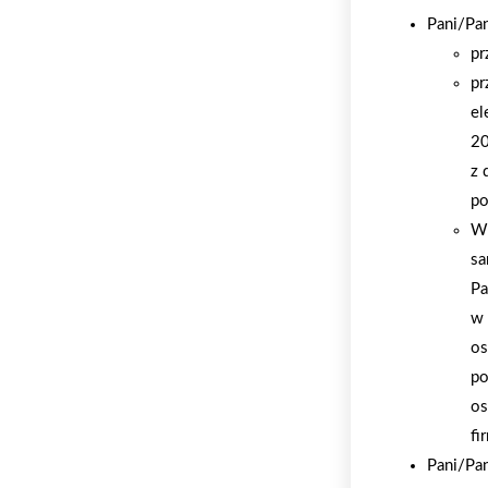
Pani/Pa
pr
pr
el
20
z 
po
W 
sa
Pa
w 
os
po
os
fi
Pani/Pa