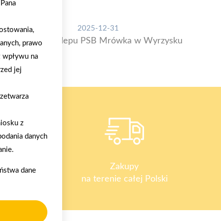
/Pana
2025-12-31
ostowania,
Otwarcie sklepu PSB Mrówka w Wyrzysku
danych, prawo
z wpływu na
zed jej
rzetwarza
iosku z
podania danych
nie.
y
Zakupy
aństwa dane
na terenie całej Polski