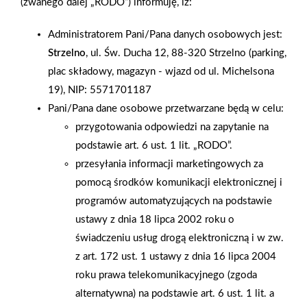
(zwanego dalej „RODO”) informuję, iż:
festyn na Targówku, której głównym sponsorem była firma
Knauf, a sponsorem wspomagającym Lafarge Gips. W niedzielę
Administratorem Pani/Pana danych osobowych jest:
12 czerwca 2005 r. na stadionie Targówka, liczne atrakcje
Strzelno
, ul. Św. Ducha 12, 88-320 Strzelno (parking,
przygotowane przez organizatora przyciągnęły tłumy. Wśród
plac składowy, magazyn - wjazd od ul. Michelsona
wielu atrakcji na uwagę zasługiwały szczególnie: występy
19), NIP: 5571701187
cheerliderek oraz mistrzowskiej pary tanecznej w tańcu
Pani/Pana dane osobowe przetwarzane będą w celu:
towarzyskim. Wystawcy, a wśród nich m.in. Dolina Nidy, Gutta,
przygotowania odpowiedzi na zapytanie na
Soudal, Selena, Optiroc, Ursa, Rockwool, Toya, zorganizowali
podstawie art. 6 ust. 1 lit. „RODO”.
mnóstwo konkursów z cennymi nagrodami. A dzięki firmie
przesyłania informacji marketingowych za
SELENA wybrani uczestnicy mogli skorzystać z okazji lotu
pomocą środków komunikacji elektronicznej i
balonem.
programów automatyzujących na podstawie
ustawy z dnia 18 lipca 2002 roku o
AKTUALNOŚCI
świadczeniu usług drogą elektroniczną i w zw.
z art. 172 ust. 1 ustawy z dnia 16 lipca 2004
roku prawa telekomunikacyjnego (zgoda
alternatywna) na podstawie art. 6 ust. 1 lit. a