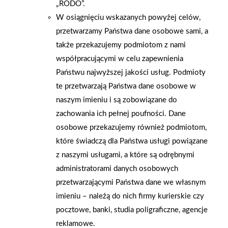
„RODO”.
W osiągnięciu wskazanych powyżej celów,
przetwarzamy Państwa dane osobowe sami, a
także przekazujemy podmiotom z nami
współpracującymi w celu zapewnienia
Państwu najwyższej jakości usług. Podmioty
te przetwarzają Państwa dane osobowe w
naszym imieniu i są zobowiązane do
zachowania ich pełnej poufności. Dane
osobowe przekazujemy również podmiotom,
które świadczą dla Państwa usługi powiązane
2026-01-15
2026-01-12
z naszymi usługami, a które są odrębnymi
Grupa PSB Handel S.A.
Zacisze S.A. dołącza do
gra z WOŚP. Powstała
Grupy PSB. Sieć kończy
administratorami danych osobowych
firmowa eSkarbonka na
rok strategicznym
przetwarzającymi Państwa dane we własnym
rzecz gastroenterologii
otwarciem po
imieniu – należą do nich firmy kurierskie czy
dziecięcej
rebrandingu
pocztowe, banki, studia poligraficzne, agencje
reklamowe.