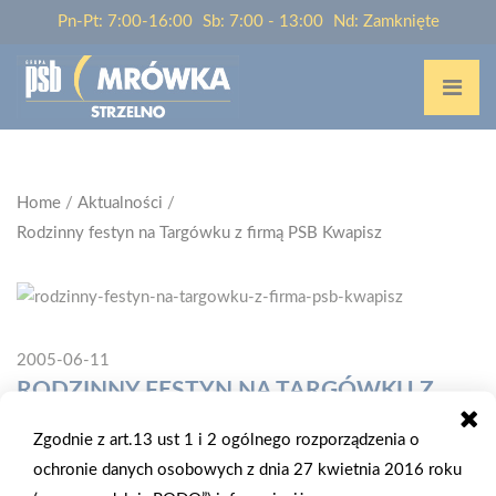
Pn-Pt: 7:00-16:00
Sb: 7:00 - 13:00
Nd: Zamknięte
Home
/
Aktualności
/
Rodzinny festyn na Targówku z firmą PSB Kwapisz
2005-06-11
RODZINNY FESTYN NA TARGÓWKU Z
FIRMĄ PSB KWAPISZ
Zgodnie z art.13 ust 1 i 2 ogólnego rozporządzenia o
ochronie danych osobowych z dnia 27 kwietnia 2016 roku
Już po raz trzeci firma PSB KWAPISZ zorganizowała rodzinny