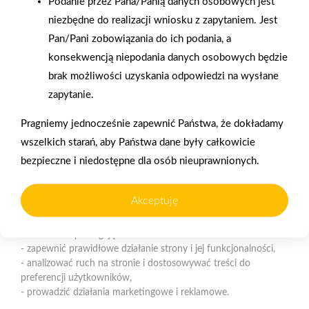
Podanie przez Pana/Panią danych osobowych jest
Polityka plików cookies
niezbędne do realizacji wniosku z zapytaniem. Jest
Pan/Pani zobowiązania do ich podania, a
Nasz serwis internetowy wykorzystuje pliki cookies w celu
konsekwencją niepodania danych osobowych będzie
zapewnienia prawidłowego działania strony, poprawy komfortu
Gwarancja jakości
Zakupy w systemie
użytkowania oraz analizy ruchu na stronie.
brak możliwości uzyskania odpowiedzi na wysłane
naszych produktów
ratalnym
zapytanie.
Czym są pliki cookies?
Pragniemy jednocześnie zapewnić Państwa, że dokładamy
Cookies to niewielkie pliki tekstowe zapisywane na urządzeniu
użytkownika (komputerze, tablecie, smartfonie) podczas
wszelkich starań, aby Państwa dane były całkowicie
korzystania z naszej strony internetowej. Pliki te mogą być
bezpieczne i niedostępne dla osób nieuprawnionych.
odczytywane przez nasz system oraz systemy zaufanych
Oferujemy zakupy
Zakupy
partnerów, np. dostawców narzędzi analitycznych.
telefoniczne
na terenie całej Polski
Akceptuję
Do czego wykorzystujemy pliki cookies?
Pliki cookies pomagają nam:
Strzelno
- zapewnić prawidłowe działanie strony i jej funkcjonalności,
ul. Św. Ducha 12, 88-320 Strzelno (parking, plac składowy,
- analizować ruch na stronie i dostosowywać treści do
magazyn - wjazd od ul. Michelsona 19)
preferencji użytkowników,
- prowadzić działania marketingowe i reklamowe.
Telefon:
523183900