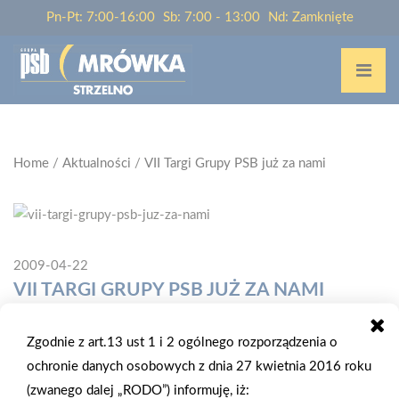
Pn-Pt: 7:00-16:00
Sb: 7:00 - 13:00
Nd: Zamknięte
Home
/
Aktualności
/
VII Targi Grupy PSB już za nami
2009-04-22
VII TARGI GRUPY PSB JUŻ ZA NAMI
Przedstawiciele 171 wystawców i 215 firm kupieckich PSB
Zgodnie z art.13 ust 1 i 2 ogólnego rozporządzenia o
uczestniczyło, w dniach 23-24 kwietnia 2009 r., w VII Targach
ochronie danych osobowych z dnia 27 kwietnia 2016 roku
Grupy PSB, które odbyły się w Centrum Targowym w Kielcach.
(zwanego dalej „RODO”) informuję, iż: