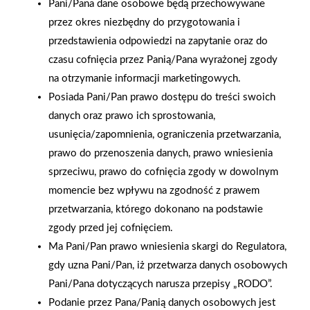
Pani/Pana dane osobowe będą przechowywane
przez okres niezbędny do przygotowania i
przedstawienia odpowiedzi na zapytanie oraz do
czasu cofnięcia przez Panią/Pana wyrażonej zgody
na otrzymanie informacji marketingowych.
Posiada Pani/Pan prawo dostępu do treści swoich
danych oraz prawo ich sprostowania,
usunięcia/zapomnienia, ograniczenia przetwarzania,
prawo do przenoszenia danych, prawo wniesienia
sprzeciwu, prawo do cofnięcia zgody w dowolnym
momencie bez wpływu na zgodność z prawem
przetwarzania, którego dokonano na podstawie
2025-12-31
Otwarcie sklepu PSB
zgody przed jej cofnięciem.
Mrówka w Wyrzysku
Ma Pani/Pan prawo wniesienia skargi do Regulatora,
gdy uzna Pani/Pan, iż przetwarza danych osobowych
Pani/Pana dotyczących narusza przepisy „RODO”.
Podanie przez Pana/Panią danych osobowych jest
Polityka plików cookies