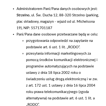
Łącznie w targach uczestniczyło ok. 2000 osób. Na targach nie
Administratorem Pani/Pana danych osobowych jest:
zabrakło kamer telewizyjnych: TVN CNBCbiznes i TVP Kielce,
Strzelno
, ul. Św. Ducha 12, 88-320 Strzelno (parking,
do których wypowiadał się zarząd PSB, wystawcy i kupcy PSB.
plac składowy, magazyn - wjazd od ul. Michelsona
Targi PSB to impreza typowo handlowa, wyłącznie dla kupców
19), NIP: 5571701187
PSB i dostawców Grupy PSB (bez udziału publiczności). Targi
Pani/Pana dane osobowe przetwarzane będą w celu:
tego typu, wyłącznie dla określonej grupy kupców i dla stałych
przygotowania odpowiedzi na zapytanie na
dostawców, organizowane są w Europie Zachodniej i w USA od
podstawie art. 6 ust. 1 lit. „RODO”.
lat. Grupa PSB skorzystała z wzorców Euro-Matu, organizacji
przesyłania informacji marketingowych za
22 grup zakupowo-sprzedażowych działających w 19
pomocą środków komunikacji elektronicznej i
państwach, do której PSB należy od 1999 roku.
programów automatyzujących na podstawie
ustawy z dnia 18 lipca 2002 roku o
AKTUALNOŚCI
świadczeniu usług drogą elektroniczną i w zw.
z art. 172 ust. 1 ustawy z dnia 16 lipca 2004
roku prawa telekomunikacyjnego (zgoda
alternatywna) na podstawie art. 6 ust. 1 lit. a
„RODO”.