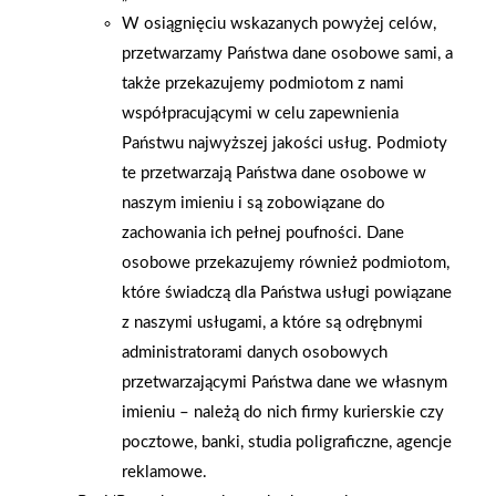
W osiągnięciu wskazanych powyżej celów,
przetwarzamy Państwa dane osobowe sami, a
także przekazujemy podmiotom z nami
współpracującymi w celu zapewnienia
Państwu najwyższej jakości usług. Podmioty
te przetwarzają Państwa dane osobowe w
naszym imieniu i są zobowiązane do
zachowania ich pełnej poufności. Dane
osobowe przekazujemy również podmiotom,
2026-01-15
2026-01-12
które świadczą dla Państwa usługi powiązane
Grupa PSB Handel S.A.
Zacisze S.A. dołącza do
z naszymi usługami, a które są odrębnymi
gra z WOŚP. Powstała
Grupy PSB. Sieć kończy
administratorami danych osobowych
firmowa eSkarbonka na
rok strategicznym
przetwarzającymi Państwa dane we własnym
rzecz gastroenterologii
otwarciem po
imieniu – należą do nich firmy kurierskie czy
dziecięcej
rebrandingu
pocztowe, banki, studia poligraficzne, agencje
reklamowe.