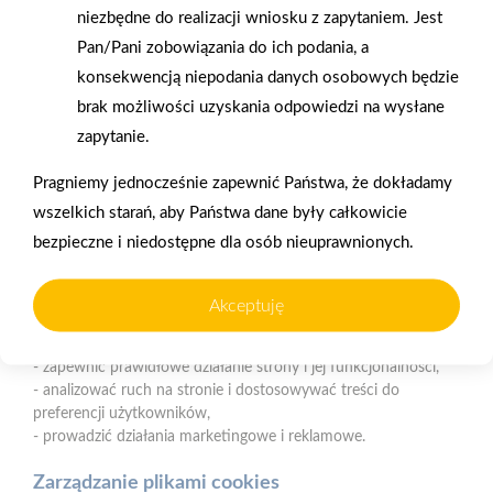
niezbędne do realizacji wniosku z zapytaniem. Jest
Nasz serwis internetowy wykorzystuje pliki cookies w celu
Pan/Pani zobowiązania do ich podania, a
zapewnienia prawidłowego działania strony, poprawy komfortu
Gwarancja jakości
Zakupy w systemie
konsekwencją niepodania danych osobowych będzie
użytkowania oraz analizy ruchu na stronie.
naszych produktów
ratalnym
brak możliwości uzyskania odpowiedzi na wysłane
Czym są pliki cookies?
zapytanie.
Cookies to niewielkie pliki tekstowe zapisywane na urządzeniu
Pragniemy jednocześnie zapewnić Państwa, że dokładamy
użytkownika (komputerze, tablecie, smartfonie) podczas
wszelkich starań, aby Państwa dane były całkowicie
korzystania z naszej strony internetowej. Pliki te mogą być
odczytywane przez nasz system oraz systemy zaufanych
bezpieczne i niedostępne dla osób nieuprawnionych.
Oferujemy zakupy
Zakupy
partnerów, np. dostawców narzędzi analitycznych.
telefoniczne
na terenie całej Polski
Akceptuję
Do czego wykorzystujemy pliki cookies?
Pliki cookies pomagają nam:
Strzelno
- zapewnić prawidłowe działanie strony i jej funkcjonalności,
ul. Św. Ducha 12, 88-320 Strzelno (parking, plac składowy,
- analizować ruch na stronie i dostosowywać treści do
magazyn - wjazd od ul. Michelsona 19)
preferencji użytkowników,
- prowadzić działania marketingowe i reklamowe.
Telefon:
523183900
E-mail:
biuro@psbstrzelno.pl
Zarządzanie plikami cookies