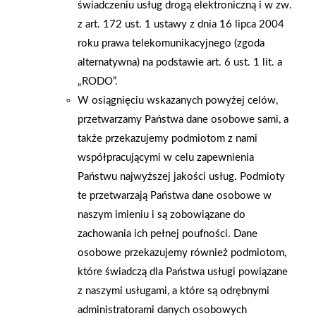
świadczeniu usług drogą elektroniczną i w zw.
wszystkich odwiedzających punkt Mrówka Ustroń w tym dniu.
z art. 172 ust. 1 ustawy z dnia 16 lipca 2004
Dziękujemy wszystkim, którzy uczestniczyli w tej uroczystości!
roku prawa telekomunikacyjnego (zgoda
alternatywna) na podstawie art. 6 ust. 1 lit. a
AKTUALNOŚCI
„RODO”.
W osiągnięciu wskazanych powyżej celów,
przetwarzamy Państwa dane osobowe sami, a
także przekazujemy podmiotom z nami
współpracującymi w celu zapewnienia
Państwu najwyższej jakości usług. Podmioty
te przetwarzają Państwa dane osobowe w
naszym imieniu i są zobowiązane do
zachowania ich pełnej poufności. Dane
osobowe przekazujemy również podmiotom,
które świadczą dla Państwa usługi powiązane
z naszymi usługami, a które są odrębnymi
administratorami danych osobowych