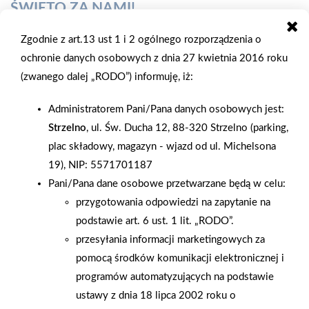
ŚWIĘTO ZA NAMI!
Zgodnie z art.13 ust 1 i 2 ogólnego rozporządzenia o
W dniu 12 kwietnia 2025 r. sklep PSB Mrówka w Ustroniu
ochronie danych osobowych z dnia 27 kwietnia 2016 roku
świętował pierwsze urodziny oraz firma KOSTA obchodziła
(zwanego dalej „RODO”) informuję, iż:
jubileusz 35-lecia działalności. Uroczystość zgromadziła wielu
zaproszonych gości, klientów oraz przedstawicieli firmy, w tym
Administratorem Pani/Pana danych osobowych jest:
nestorów, założycieli i wspólników, którzy wspólnie uczcili ten
Strzelno
, ul. Św. Ducha 12, 88-320 Strzelno (parking,
ważny moment w historii naszej marki. W ramach
plac składowy, magazyn - wjazd od ul. Michelsona
podziękowania i uznania, przedstawicielom firmy KOSTA
19), NIP: 5571701187
wręczono okolicznościowe kwiaty. Kulminacyjnym punktem
Pani/Pana dane osobowe przetwarzane będą w celu:
programu było oficjalne odśpiewanie toastu o godzinie 10:00,
przygotowania odpowiedzi na zapytanie na
po którym wszyscy goście zostali zaproszeni na poczęstunek –
podstawie art. 6 ust. 1 lit. „RODO”.
nie zabrakło oczywiście jubileuszowego tortu! Z tej
przesyłania informacji marketingowych za
szczególnej okazji firma przygotowała także wiele
pomocą środków komunikacji elektronicznej i
dodatkowych atrakcji: - specjalne wystawy naszych
programów automatyzujących na podstawie
kluczowych dostawców, w tym m.in. firmy Blue Delfin, - strefę
ustawy z dnia 18 lipca 2002 roku o
animacji dla najmłodszych klientów, - konkurs z nagrodami dla