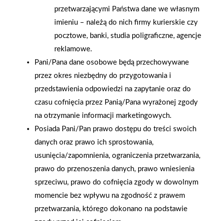
przetwarzającymi Państwa dane we własnym
imieniu – należą do nich firmy kurierskie czy
2026-01-15
2026-01-12
pocztowe, banki, studia poligraficzne, agencje
Grupa PSB Handel S.A.
Zacisze S.A. dołącza do
gra z WOŚP. Powstała
Grupy PSB. Sieć kończy
reklamowe.
firmowa eSkarbonka na
rok strategicznym
Pani/Pana dane osobowe będą przechowywane
rzecz gastroenterologii
otwarciem po
przez okres niezbędny do przygotowania i
dziecięcej
rebrandingu
przedstawienia odpowiedzi na zapytanie oraz do
czasu cofnięcia przez Panią/Pana wyrażonej zgody
na otrzymanie informacji marketingowych.
Posiada Pani/Pan prawo dostępu do treści swoich
danych oraz prawo ich sprostowania,
usunięcia/zapomnienia, ograniczenia przetwarzania,
prawo do przenoszenia danych, prawo wniesienia
sprzeciwu, prawo do cofnięcia zgody w dowolnym
momencie bez wpływu na zgodność z prawem
przetwarzania, którego dokonano na podstawie