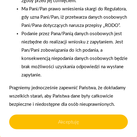
zgody przed jej cofnięciem.
Ma Pani/Pan prawo wniesienia skargi do Regulatora,
gdy uzna Pani/Pan, iż przetwarza danych osobowych
Pani/Pana dotyczących narusza przepisy „RODO”.
2025-12-31
Podanie przez Pana/Panią danych osobowych jest
Otwarcie sklepu PSB
niezbędne do realizacji wniosku z zapytaniem. Jest
Mrówka w Wyrzysku
Pan/Pani zobowiązania do ich podania, a
konsekwencją niepodania danych osobowych będzie
brak możliwości uzyskania odpowiedzi na wysłane
Polityka plików cookies
zapytanie.
Nasz serwis internetowy wykorzystuje pliki cookies w celu
Pragniemy jednocześnie zapewnić Państwa, że dokładamy
zapewnienia prawidłowego działania strony, poprawy komfortu
Gwarancja jakości
Zakupy w systemie
wszelkich starań, aby Państwa dane były całkowicie
użytkowania oraz analizy ruchu na stronie.
naszych produktów
ratalnym
bezpieczne i niedostępne dla osób nieuprawnionych.
Czym są pliki cookies?
Cookies to niewielkie pliki tekstowe zapisywane na urządzeniu
Akceptuję
użytkownika (komputerze, tablecie, smartfonie) podczas
korzystania z naszej strony internetowej. Pliki te mogą być