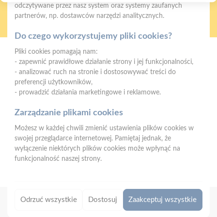
odczytywane przez nasz system oraz systemy zaufanych
Oferujemy zakupy
Zakupy
partnerów, np. dostawców narzędzi analitycznych.
telefoniczne
na terenie całej Polski
Do czego wykorzystujemy pliki cookies?
Pliki cookies pomagają nam:
Strzelno
- zapewnić prawidłowe działanie strony i jej funkcjonalności,
ul. Św. Ducha 12, 88-320 Strzelno (parking, plac składowy,
- analizować ruch na stronie i dostosowywać treści do
magazyn - wjazd od ul. Michelsona 19)
preferencji użytkowników,
- prowadzić działania marketingowe i reklamowe.
Telefon:
523183900
Zarządzanie plikami cookies
E-mail:
biuro@psbstrzelno.pl
Możesz w każdej chwili zmienić ustawienia plików cookies w
NIP:
5571701187
swojej przeglądarce internetowej. Pamiętaj jednak, że
REGON:
367902221
wyłączenie niektórych plików cookies może wpłynąć na
funkcjonalność naszej strony.
Odrzuć wszystkie
Dostosuj
Zaakceptuj wszystkie
Copyright 2026 © PSB MRÓWKA
|
Designed by
Eskamedia