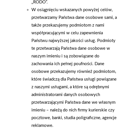
„RODO”.
W osiągnięciu wskazanych powyżej celów,
przetwarzamy Państwa dane osobowe sami, a
także przekazujemy podmiotom z nami
współpracującymi w celu zapewnienia
Państwu najwyższej jakości usług. Podmioty
te przetwarzają Państwa dane osobowe w
naszym imieniu i są zobowiązane do
zachowania ich pełnej poufności. Dane
osobowe przekazujemy również podmiotom,
które świadczą dla Państwa usługi powiązane
2026-01-15
2026-01-12
z naszymi usługami, a które są odrębnymi
Grupa PSB Handel S.A.
Zacisze S.A. dołącza do
gra z WOŚP. Powstała
Grupy PSB. Sieć kończy
administratorami danych osobowych
firmowa eSkarbonka na
rok strategicznym
przetwarzającymi Państwa dane we własnym
rzecz gastroenterologii
otwarciem po
imieniu – należą do nich firmy kurierskie czy
dziecięcej
rebrandingu
pocztowe, banki, studia poligraficzne, agencje
reklamowe.