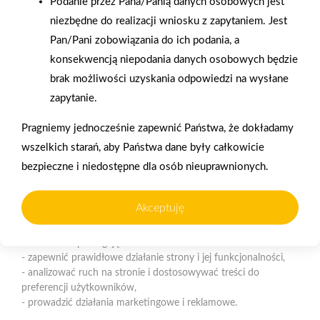
Podanie przez Pana/Panią danych osobowych jest
Polityka plików cookies
niezbędne do realizacji wniosku z zapytaniem. Jest
Pan/Pani zobowiązania do ich podania, a
Nasz serwis internetowy wykorzystuje pliki cookies w celu
konsekwencją niepodania danych osobowych będzie
zapewnienia prawidłowego działania strony, poprawy komfortu
Gwarancja jakości
Zakupy w systemie
użytkowania oraz analizy ruchu na stronie.
brak możliwości uzyskania odpowiedzi na wysłane
naszych produktów
ratalnym
zapytanie.
Czym są pliki cookies?
Pragniemy jednocześnie zapewnić Państwa, że dokładamy
Cookies to niewielkie pliki tekstowe zapisywane na urządzeniu
użytkownika (komputerze, tablecie, smartfonie) podczas
wszelkich starań, aby Państwa dane były całkowicie
korzystania z naszej strony internetowej. Pliki te mogą być
bezpieczne i niedostępne dla osób nieuprawnionych.
odczytywane przez nasz system oraz systemy zaufanych
Oferujemy zakupy
Zakupy
partnerów, np. dostawców narzędzi analitycznych.
telefoniczne
na terenie całej Polski
Akceptuję
Do czego wykorzystujemy pliki cookies?
Pliki cookies pomagają nam:
Strzelno
- zapewnić prawidłowe działanie strony i jej funkcjonalności,
ul. Św. Ducha 12, 88-320 Strzelno (parking, plac składowy,
- analizować ruch na stronie i dostosowywać treści do
magazyn - wjazd od ul. Michelsona 19)
preferencji użytkowników,
- prowadzić działania marketingowe i reklamowe.
Telefon:
523183900