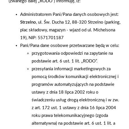
(zwanego dalej „RODO”) informuję, iż:
dniach zostało zaplanowaynych wiele atrakcji dla klientów,
m.in.: tort urodzinowy dla każdego klienta, wilekie promocje
Administratorem Pani/Pana danych osobowych jest:
cenowe (ok. 500 produktów). A dla dzieci przygotowany został
Strzelno
, ul. Św. Ducha 12, 88-320 Strzelno (parking,
kącik zabaw z animatorkami. W kąciku znalazły sie takie
plac składowy, magazyn - wjazd od ul. Michelsona
rozrywki jak: zabawy w plenerze, malowanie buzi, włosów, gry
19), NIP: 5571701187
i zabawy, karaoke, a każdy mały smakosz otrzymał talon na
Pani/Pana dane osobowe przetwarzane będą w celu:
watę, popcorn, gofry czy też gotowaną kukurydzę. Całą
przygotowania odpowiedzi na zapytanie na
imprezę prowadził dj Robi. Przeprowadzono też konkursy m.in.
podstawie art. 6 ust. 1 lit. „RODO”.
na hasło reklamowe Mrówki, a pierwszych 100 klientów
przesyłania informacji marketingowych za
otrzymało upominki. Całej dwudniowej imprezie towarzyszył
pomocą środków komunikacji elektronicznej i
konkurs urodzinowy (konkurs paragonowy).
programów automatyzujących na podstawie
ustawy z dnia 18 lipca 2002 roku o
AKTUALNOŚCI
świadczeniu usług drogą elektroniczną i w zw.
z art. 172 ust. 1 ustawy z dnia 16 lipca 2004
roku prawa telekomunikacyjnego (zgoda
alternatywna) na podstawie art. 6 ust. 1 lit. a