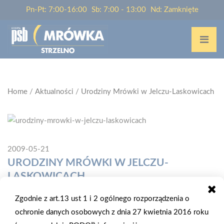
Pn-Pt: 7:00-16:00
Sb: 7:00 - 13:00
Nd: Zamknięte
Home
/
Aktualności
/
Urodziny Mrówki w Jelczu-Laskowicach
2009-05-21
URODZINY MRÓWKI W JELCZU-
LASKOWICACH
Zgodnie z art.13 ust 1 i 2 ogólnego rozporządzenia o
W dniu 22-23 maja 2009 r., sklep PSB-Mrówka w Jelczu-
ochronie danych osobowych z dnia 27 kwietnia 2016 roku
Laskowicach obchodził swoje pierwsze urodziny. W tych