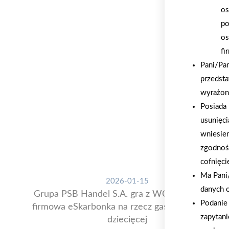
os
po
os
fi
Pani/Pa
przedsta
wyrażon
Posiada 
usunięci
wniesie
zgodnoś
cofnięci
Ma Pani/
2026-01-15
danych 
Grupa PSB Handel S.A. gra z WOŚP. Powstała
Podanie 
firmowa eSkarbonka na rzecz gastroenterologii
zapytani
dziecięcej