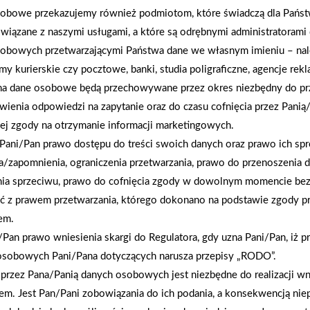
obowe przekazujemy również podmiotom, które świadczą dla Państ
wiązane z naszymi usługami, a które są odrębnymi administratorami
obowych przetwarzającymi Państwa dane we własnym imieniu – nal
rmy kurierskie czy pocztowe, banki, studia poligraficzne, agencje re
na dane osobowe będą przechowywane przez okres niezbędny do pr
wienia odpowiedzi na zapytanie oraz do czasu cofnięcia przez Panią
ej zgody na otrzymanie informacji marketingowych.
Pani/Pan prawo dostępu do treści swoich danych oraz prawo ich spr
a/zapomnienia, ograniczenia przetwarzania, prawo do przenoszenia 
nia sprzeciwu, prawo do cofnięcia zgody w dowolnym momencie be
ć z prawem przetwarzania, którego dokonano na podstawie zgody pr
em.
Pan prawo wniesienia skargi do Regulatora, gdy uzna Pani/Pan, iż p
2026-01-12
osobowych Pani/Pana dotyczących narusza przepisy „RODO”.
Zacisze S.A. dołącza do Grupy PSB. Sieć kończy
przez Pana/Panią danych osobowych jest niezbędne do realizacji wn
rok strategicznym otwarciem po rebrandingu
em. Jest Pan/Pani zobowiązania do ich podania, a konsekwencją nie