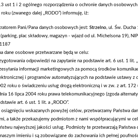
.13 ust 1 i 2 ogólnego rozporządzenia o ochronie danych osobowych
odwiedziła Dom Dziecka w Winiarach, by wspólni
roku (zwanego dalej „RODO”) informuję, iż:
Bożego Narodzenia. Podczas spotkania dzieci, wra
wprowadzając do placówki wyjątkową atmosferę ś
tratorem Pani/Pana danych osobowych jest:
Strzelno
, ul. Św. Ducha
upominków ufundowanych przez Grupę PSB Handel S
 (parking, plac składowy, magazyn - wjazd od ul. Michelsona 19), NIP
Galicja. Prezenty wywołały na twarzach dzieci wie
1187
na wyjątkowość tego spotkania. „W Grupie PSB wier
na dane osobowe przetwarzane będą w celu:
radością i wsparciem. Cieszymy się, że mogliśmy w
zygotowania odpowiedzi na zapytanie na podstawie art. 6 ust. 1 lit.
do ich życia magię tego wyjątkowego okresu” – m
zesyłania informacji marketingowych za pomocą środków komunikac
Handel S.A. Dzięki zaangażowaniu i współpracy C
ektronicznej i programów automatyzujących na podstawie ustawy z d
Dziecka w Winiarach mogli poczuć ducha Świąt i 
02 roku o świadczeniu usług drogą elektroniczną i w zw. z art. 172 
filmiku: https://www.linkedin.com/posts/grupa
dnia 16 lipca 2004 roku prawa telekomunikacyjnego (zgoda alternat
2stD?utm_source=share&utm_medium=member_de
dstawie art. 6 ust. 1 lit. a „RODO”.
osiągnięciu wskazanych powyżej celów, przetwarzamy Państwa d
mi, a także przekazujemy podmiotom z nami współpracującymi w ce
AKTUALNOŚCI
ństwu najwyższej jakości usług. Podmioty te przetwarzają Państw
naszym imieniu i są zobowiązane do zachowania ich pełnej poufnoś