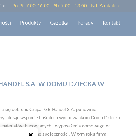
ia:
Pn-Pt: 7:00-16:00
Sb: 7:00 - 13:00
Nd: Zamknięte
ności
Produkty
Gazetka
Porady
Kontakt
HANDEL S.A. W DOMU DZIECKA W
enia się dobrem. Grupa PSB Handel S.A. ponownie
fery, niosąc wsparcie i uśmiech wychowankom Domu Dziecka
nku materiałów budowlanych i wyposażenia domowego w
ia wspierające lokalne społeczności. W tym roku firma