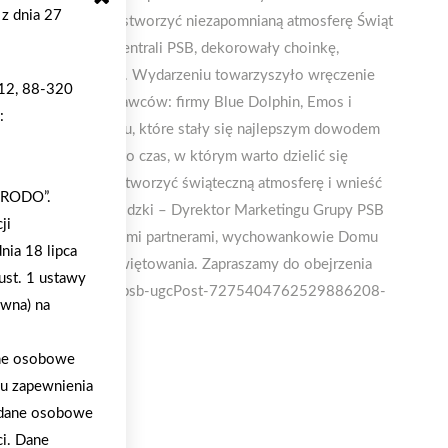
 z dnia 27
e z wychowankami stworzyć niezapomnianą atmosferę Świąt
z z pracownikami Centrali PSB, dekorowały choinkę,
wiątecznego ciepła. Wydarzeniu towarzyszyło wręczenie
 12, 88-320
.A. oraz jej dostawców: firmy Blue Dolphin, Emos i
:
le radości i uśmiechu, które stały się najlepszym dowodem
zymy, że Święta to czas, w którym warto dzielić się
spólnie z dziećmi stworzyć świąteczną atmosferę i wnieść
 „RODO”.
ówi Remigiusz Łagodzki – Dyrektor Marketingu Grupy PSB
ji
entrali PSB z lokalnymi partnerami, wychowankowie Domu
nia 18 lipca
radość wspólnego świętowania. Zapraszamy do obejrzenia
ust. 1 ustawy
-psb-handel-s-a_grupapsb-ugcPost-7275404762529886208-
ywna) na
sktop
ane osobowe
lu zapewnienia
a dane osobowe
ci. Dane