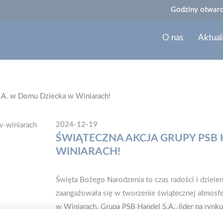
Godziny otwarc
O nas
Aktual
S.A. w Domu Dziecka w Winiarach!
2024-12-19
ŚWIĄTECZNA AKCJA GRUPY PSB 
WINIARACH!
Święta Bożego Narodzenia to czas radości i dziel
zaangażowała się w tworzenie świątecznej atmos
w Winiarach. Grupa PSB Handel S.A., lider na ry
Polsce, po raz kolejny zaangażowała się w działan