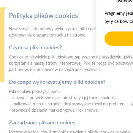
osobowy
Pragniemy jed
Polityka plików cookies
były całkowic
Nasz serwis internetowy wykorzystuje pliki cookies w celu zapewni
użytkowania oraz analizy ruchu na stronie.
Czym są pliki cookies?
Gwarancja jakości
Z
Cookies to niewielkie pliki tekstowe zapisywane na urządzeniu użyt
naszych produktów
korzystania z naszej strony internetowej. Pliki te mogą być odczyt
partnerów, np. dostawców narzędzi analitycznych.
Do czego wykorzystujemy pliki cookies?
Pliki cookies pomagają nam:
- zapewnić prawidłowe działanie strony i jej funkcjonalności,
Strzelno
- analizować ruch na stronie i dostosowywać treści do preferencji 
ul. Św. Ducha 12, 88-320 Strzelno (parking,
- prowadzić działania marketingowe i reklamowe.
plac składowy, magazyn - wjazd od ul.
Michelsona 19)
Zarządzanie plikami cookies
Możesz w każdej chwili zmienić ustawienia plików cookies w swojej 