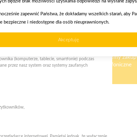
ch będzie brak możliwości uzyskania odpowiedzi na wysłane zapyta
nocześnie zapewnić Państwa, że dokładamy wszelkich starań, aby P
ie bezpieczne i niedostępne dla osób nieuprawnionych.
enia prawidłowego działania strony, poprawy komfortu
Akceptuję
akupy w systemie
Oferujemy zakup
kownika (komputerze, tablecie, smartfonie) podczas
ratalnym
telefoniczne
ywane przez nasz system oraz systemy zaufanych
Telefon:
523183900
użytkowników,
E-mail:
biuro@psbstrzelno.pl
przeglądarce internetowej. Pamiętaj jednak, że wyłączenie