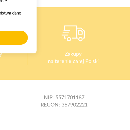
nie.
aństwa dane
y
Zakupy
na terenie całej Polski
NIP:
5571701187
REGON:
367902221