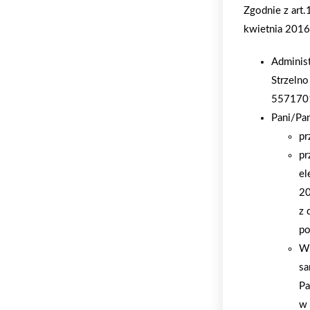
Zgodnie z art
kwietnia 2016 
Adminis
Strzelno
557170
Pani/Pa
pr
pr
el
20
z 
po
W 
sa
Pa
w 