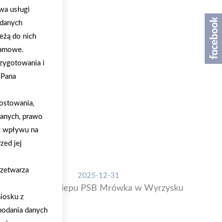
wa usługi
 danych
eżą do nich
klamowe.
zygotowania i
/Pana
ostowania,
danych, prawo
z wpływu na
zed jej
rzetwarza
2025-12-31
Otwarcie sklepu PSB Mrówka w Wyrzysku
iosku z
podania danych