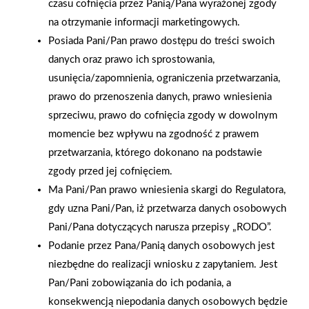
czasu cofnięcia przez Panią/Pana wyrażonej zgody
na otrzymanie informacji marketingowych.
Posiada Pani/Pan prawo dostępu do treści swoich
danych oraz prawo ich sprostowania,
usunięcia/zapomnienia, ograniczenia przetwarzania,
prawo do przenoszenia danych, prawo wniesienia
2025-12-31
Otwarcie sklepu PSB
sprzeciwu, prawo do cofnięcia zgody w dowolnym
Mrówka w Wyrzysku
momencie bez wpływu na zgodność z prawem
przetwarzania, którego dokonano na podstawie
zgody przed jej cofnięciem.
Ma Pani/Pan prawo wniesienia skargi do Regulatora,
Polityka plików cookies
gdy uzna Pani/Pan, iż przetwarza danych osobowych
Nasz serwis internetowy wykorzystuje pliki cookies w celu
Pani/Pana dotyczących narusza przepisy „RODO”.
zapewnienia prawidłowego działania strony, poprawy komfortu
Gwarancja jakości
Zakupy w systemie
Podanie przez Pana/Panią danych osobowych jest
użytkowania oraz analizy ruchu na stronie.
naszych produktów
ratalnym
niezbędne do realizacji wniosku z zapytaniem. Jest
Czym są pliki cookies?
Pan/Pani zobowiązania do ich podania, a
konsekwencją niepodania danych osobowych będzie
Cookies to niewielkie pliki tekstowe zapisywane na urządzeniu