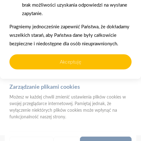
użytkownika (komputerze, tablecie, smartfonie) podczas
brak możliwości uzyskania odpowiedzi na wysłane
korzystania z naszej strony internetowej. Pliki te mogą być
zapytanie.
odczytywane przez nasz system oraz systemy zaufanych
Oferujemy zakupy
Zakupy
partnerów, np. dostawców narzędzi analitycznych.
telefoniczne
na terenie całej Polski
Pragniemy jednocześnie zapewnić Państwa, że dokładamy
wszelkich starań, aby Państwa dane były całkowicie
Do czego wykorzystujemy pliki cookies?
bezpieczne i niedostępne dla osób nieuprawnionych.
Pliki cookies pomagają nam:
Strzelno
- zapewnić prawidłowe działanie strony i jej funkcjonalności,
ul. Św. Ducha 12, 88-320 Strzelno (parking, plac składowy,
- analizować ruch na stronie i dostosowywać treści do
Akceptuję
magazyn - wjazd od ul. Michelsona 19)
preferencji użytkowników,
- prowadzić działania marketingowe i reklamowe.
Telefon:
523183900
E-mail:
biuro@psbstrzelno.pl
Zarządzanie plikami cookies
Możesz w każdej chwili zmienić ustawienia plików cookies w
NIP:
5571701187
swojej przeglądarce internetowej. Pamiętaj jednak, że
REGON:
367902221
wyłączenie niektórych plików cookies może wpłynąć na
funkcjonalność naszej strony.