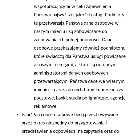
współpracującymi w celu zapewnienia
Państwu najwyższej jakości usług. Podmioty
te przetwarzają Państwa dane osobowe w
2026-01-15
2026-01-12
naszym imieniu i są zobowiązane do
Grupa PSB Handel S.A.
Zacisze S.A. dołącza do
zachowania ich pełnej poufności. Dane
gra z WOŚP. Powstała
Grupy PSB. Sieć kończy
osobowe przekazujemy również podmiotom,
firmowa eSkarbonka na
rok strategicznym
które świadczą dla Państwa usługi powiązane
rzecz gastroenterologii
otwarciem po
z naszymi usługami, a które są odrębnymi
dziecięcej
rebrandingu
administratorami danych osobowych
przetwarzającymi Państwa dane we własnym
imieniu – należą do nich firmy kurierskie czy
pocztowe, banki, studia poligraficzne, agencje
reklamowe.
Pani/Pana dane osobowe będą przechowywane
przez okres niezbędny do przygotowania i
przedstawienia odpowiedzi na zapytanie oraz do