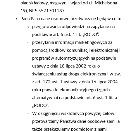
plac składowy, magazyn - wjazd od ul. Michelsona
produktów aż do -70%! Przecenione zostały m.in. grille,
19), NIP: 5571701187
baseny, rowery, kosiarki, meble ogrodowe i wiele więcej.
Pani/Pana dane osobowe przetwarzane będą w celu:
Wyprzedaż trwa od 11 do 31.08.2025 lub do wyczerpania
przygotowania odpowiedzi na zapytanie na
zapasów.
podstawie art. 6 ust. 1 lit. „RODO”.
przesyłania informacji marketingowych za
AKTUALNOŚCI
pomocą środków komunikacji elektronicznej i
programów automatyzujących na podstawie
ustawy z dnia 18 lipca 2002 roku o
świadczeniu usług drogą elektroniczną i w zw.
z art. 172 ust. 1 ustawy z dnia 16 lipca 2004
roku prawa telekomunikacyjnego (zgoda
alternatywna) na podstawie art. 6 ust. 1 lit. a
„RODO”.
W osiągnięciu wskazanych powyżej celów,
przetwarzamy Państwa dane osobowe sami, a
także przekazujemy podmiotom z nami