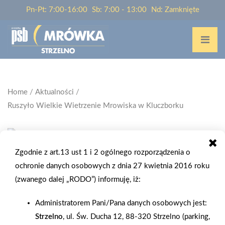
Pn-Pt: 7:00-16:00
Sb: 7:00 - 13:00
Nd: Zamknięte
Home
/
Aktualności
/
Ruszyło Wielkie Wietrzenie Mrowiska w Kluczborku
Zgodnie z art.13 ust 1 i 2 ogólnego rozporządzenia o
2025-08-19
ochronie danych osobowych z dnia 27 kwietnia 2016 roku
RUSZYŁO WIELKIE WIETRZENIE
(zwanego dalej „RODO”) informuję, iż:
MROWISKA W KLUCZBORKU
Administratorem Pani/Pana danych osobowych jest:
Strzelno
, ul. Św. Ducha 12, 88-320 Strzelno (parking,
Ruszyło Wielkie Wietrzenie Mrowiska – wyprzedaż ponad 800