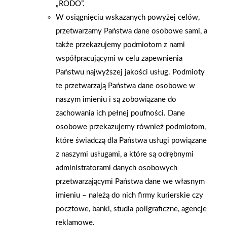
„RODO”.
W osiągnięciu wskazanych powyżej celów,
przetwarzamy Państwa dane osobowe sami, a
także przekazujemy podmiotom z nami
współpracującymi w celu zapewnienia
Państwu najwyższej jakości usług. Podmioty
te przetwarzają Państwa dane osobowe w
naszym imieniu i są zobowiązane do
zachowania ich pełnej poufności. Dane
osobowe przekazujemy również podmiotom,
które świadczą dla Państwa usługi powiązane
2026-01-15
2026-01-12
z naszymi usługami, a które są odrębnymi
Grupa PSB Handel S.A.
Zacisze S.A. dołącza do
gra z WOŚP. Powstała
Grupy PSB. Sieć kończy
administratorami danych osobowych
firmowa eSkarbonka na
rok strategicznym
przetwarzającymi Państwa dane we własnym
rzecz gastroenterologii
otwarciem po
imieniu – należą do nich firmy kurierskie czy
dziecięcej
rebrandingu
pocztowe, banki, studia poligraficzne, agencje
reklamowe.