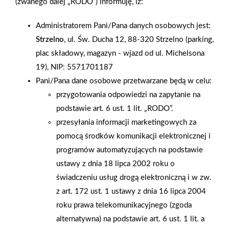
(zwanego dalej „RODO”) informuję, iż:
urządzeń elektroenergetycznych, gazowych czy
ciepłowniczych. Łącząc w ten sposób dwie istotne dla
Administratorem Pani/Pana danych osobowych jest:
gospodarki branże przeznaczone zarówno dla profesjonalistów
Strzelno
, ul. Św. Ducha 12, 88-320 Strzelno (parking,
jak i dla inwestorów indywidualnych. Grupę PSB
plac składowy, magazyn - wjazd od ul. Michelsona
reprezentowała firma z Lublina PT JUNIOR , która tradycyjnie,
19), NIP: 5571701187
oprócz swojej oferty handlowej i jesiennej promocji PSB,
Pani/Pana dane osobowe przetwarzane będą w celu:
oferowała klientom program "Buduj dom z PSB". Klienci mogli
przygotowania odpowiedzi na zapytanie na
zapoznać się z ofertą targową na materiały budowlane i
podstawie art. 6 ust. 1 lit. „RODO”.
wycenić wstępnie swoje projekty. Na targach zawarto kilka
przesyłania informacji marketingowych za
umów, a osoby zainteresowane kompleksową obsługą zostały
pomocą środków komunikacji elektronicznej i
zaproszone do siedziby firmy.
programów automatyzujących na podstawie
ustawy z dnia 18 lipca 2002 roku o
AKTUALNOŚCI
świadczeniu usług drogą elektroniczną i w zw.
z art. 172 ust. 1 ustawy z dnia 16 lipca 2004
roku prawa telekomunikacyjnego (zgoda
alternatywna) na podstawie art. 6 ust. 1 lit. a