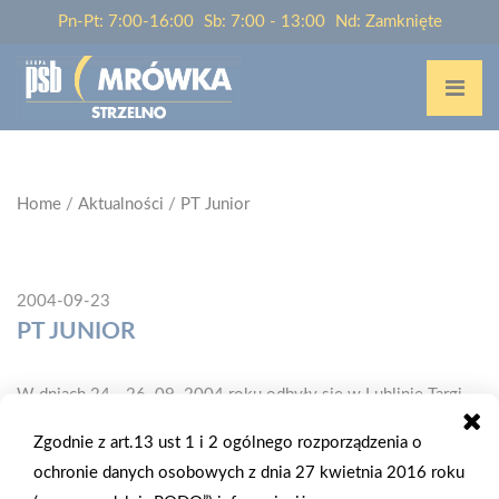
Pn-Pt: 7:00-16:00
Sb: 7:00 - 13:00
Nd: Zamknięte
Home
/
Aktualności
/
PT Junior
2004-09-23
PT JUNIOR
W dniach 24 - 26. 09. 2004 roku odbyły się w Lublinie Targi
Budowlane " LUBDOM - jesień 2004 ". Ponad 120 wystawców
Zgodnie z art.13 ust 1 i 2 ogólnego rozporządzenia o
z kraju, z zagranicy oraz regionu zaprezentowało bogatą ofertę
ochronie danych osobowych z dnia 27 kwietnia 2016 roku
nie tylko materiałów i usług budowlanych, ale również