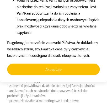
Podanie przez Pana/Panią danych osobowych jest
Polityka plików cookies
niezbędne do realizacji wniosku z zapytaniem. Jest
Pan/Pani zobowiązania do ich podania, a
Nasz serwis internetowy wykorzystuje pliki cookies w celu
konsekwencją niepodania danych osobowych będzie
zapewnienia prawidłowego działania strony, poprawy komfortu
Gwarancja jakości
Zakupy w systemie
użytkowania oraz analizy ruchu na stronie.
brak możliwości uzyskania odpowiedzi na wysłane
naszych produktów
ratalnym
zapytanie.
Czym są pliki cookies?
Pragniemy jednocześnie zapewnić Państwa, że dokładamy
Cookies to niewielkie pliki tekstowe zapisywane na urządzeniu
użytkownika (komputerze, tablecie, smartfonie) podczas
wszelkich starań, aby Państwa dane były całkowicie
korzystania z naszej strony internetowej. Pliki te mogą być
bezpieczne i niedostępne dla osób nieuprawnionych.
odczytywane przez nasz system oraz systemy zaufanych
Oferujemy zakupy
Zakupy
partnerów, np. dostawców narzędzi analitycznych.
telefoniczne
na terenie całej Polski
Akceptuję
Do czego wykorzystujemy pliki cookies?
Pliki cookies pomagają nam:
Strzelno
- zapewnić prawidłowe działanie strony i jej funkcjonalności,
ul. Św. Ducha 12, 88-320 Strzelno (parking, plac składowy,
- analizować ruch na stronie i dostosowywać treści do
magazyn - wjazd od ul. Michelsona 19)
preferencji użytkowników,
- prowadzić działania marketingowe i reklamowe.
Telefon:
523183900