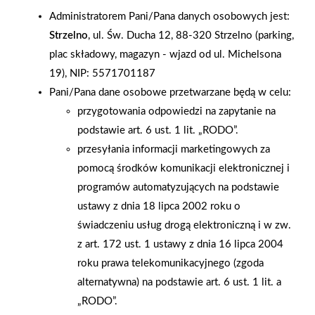
„BEZPIECZNA DROGA DO SZKOŁY”
Administratorem Pani/Pana danych osobowych jest:
Strzelno
, ul. Św. Ducha 12, 88-320 Strzelno (parking,
PSB Mrówka z Opola Lubelskiego zorganizował kolejną akcję
plac składowy, magazyn - wjazd od ul. Michelsona
"Bezpieczna droga do szkoły ", tym razem w przedszkolu w
19), NIP: 5571701187
Karczmiskach. Przedszkolaki brały udział na świeżym powietrzu
Pani/Pana dane osobowe przetwarzane będą w celu:
w nauce przejścia przez pasy na drugą stronę jezdni wraz z
przygotowania odpowiedzi na zapytanie na
policją i maskotką mrówki. W nagrodę wszyscy otrzymali
podstawie art. 6 ust. 1 lit. „RODO”.
słodycze i opaski odblaskowe. W akcji uczestniczyła grupa
przesyłania informacji marketingowych za
prawie 100 dzieciaków.
pomocą środków komunikacji elektronicznej i
programów automatyzujących na podstawie
AKTUALNOŚCI
ustawy z dnia 18 lipca 2002 roku o
świadczeniu usług drogą elektroniczną i w zw.
z art. 172 ust. 1 ustawy z dnia 16 lipca 2004
roku prawa telekomunikacyjnego (zgoda
alternatywna) na podstawie art. 6 ust. 1 lit. a
„RODO”.