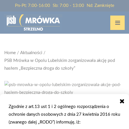
Pn-Pt: 7:00-16:00
Sb: 7:00 - 13:00
Nd: Zamknięte
Home
/
Aktualności
/
PSB Mrówka w Opolu Lubelskim zorganizowała akcję pod
hasłem „Bezpieczna droga do szkoły”
Zgodnie z art.13 ust 1 i 2 ogólnego rozporządzenia o
2025-09-19
ochronie danych osobowych z dnia 27 kwietnia 2016 roku
PSB MRÓWKA W OPOLU LUBELSKIM
(zwanego dalej „RODO”) informuję, iż:
ZORGANIZOWAŁA AKCJĘ POD HASŁEM