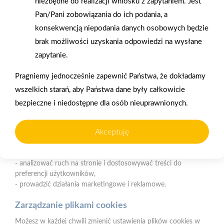
niezbędne do realizacji wniosku z zapytaniem. Jest
Nasz serwis internetowy wykorzystuje pliki cookies w celu
Pan/Pani zobowiązania do ich podania, a
zapewnienia prawidłowego działania strony, poprawy komfortu
Gwarancja jakości
Zakupy w systemie
użytkowania oraz analizy ruchu na stronie.
konsekwencją niepodania danych osobowych będzie
naszych produktów
ratalnym
brak możliwości uzyskania odpowiedzi na wysłane
Czym są pliki cookies?
zapytanie.
Cookies to niewielkie pliki tekstowe zapisywane na urządzeniu
użytkownika (komputerze, tablecie, smartfonie) podczas
Pragniemy jednocześnie zapewnić Państwa, że dokładamy
korzystania z naszej strony internetowej. Pliki te mogą być
wszelkich starań, aby Państwa dane były całkowicie
odczytywane przez nasz system oraz systemy zaufanych
Oferujemy zakupy
Zakupy
bezpieczne i niedostępne dla osób nieuprawnionych.
partnerów, np. dostawców narzędzi analitycznych.
telefoniczne
na terenie całej Polski
Do czego wykorzystujemy pliki cookies?
Akceptuję
Pliki cookies pomagają nam:
Strzelno
- zapewnić prawidłowe działanie strony i jej funkcjonalności,
ul. Św. Ducha 12, 88-320 Strzelno (parking, plac składowy,
- analizować ruch na stronie i dostosowywać treści do
magazyn - wjazd od ul. Michelsona 19)
preferencji użytkowników,
- prowadzić działania marketingowe i reklamowe.
Telefon:
523183900
Zarządzanie plikami cookies
E-mail:
biuro@psbstrzelno.pl
Możesz w każdej chwili zmienić ustawienia plików cookies w