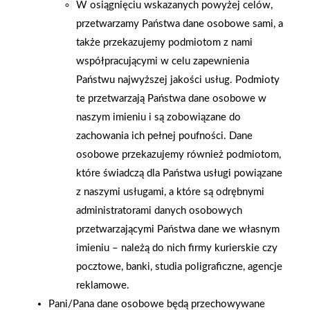
W osiągnięciu wskazanych powyżej celów,
przetwarzamy Państwa dane osobowe sami, a
także przekazujemy podmiotom z nami
współpracującymi w celu zapewnienia
Państwu najwyższej jakości usług. Podmioty
te przetwarzają Państwa dane osobowe w
naszym imieniu i są zobowiązane do
zachowania ich pełnej poufności. Dane
osobowe przekazujemy również podmiotom,
2026-01-15
2026-01-12
które świadczą dla Państwa usługi powiązane
Grupa PSB Handel S.A.
Zacisze S.A. dołącza do
gra z WOŚP. Powstała
Grupy PSB. Sieć kończy
z naszymi usługami, a które są odrębnymi
firmowa eSkarbonka na
rok strategicznym
administratorami danych osobowych
rzecz gastroenterologii
otwarciem po
przetwarzającymi Państwa dane we własnym
dziecięcej
rebrandingu
imieniu – należą do nich firmy kurierskie czy
pocztowe, banki, studia poligraficzne, agencje
reklamowe.
Pani/Pana dane osobowe będą przechowywane