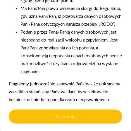
zgody przed jej cofnięciem.
Ma Pani/Pan prawo wniesienia skargi do Regulatora,
gdy uzna Pani/Pan, iż przetwarza danych osobowych
Pani/Pana dotyczących narusza przepisy „RODO”.
2025-12-31
Podanie przez Pana/Panią danych osobowych jest
Otwarcie sklepu PSB
niezbędne do realizacji wniosku z zapytaniem. Jest
Mrówka w Wyrzysku
Pan/Pani zobowiązania do ich podania, a
konsekwencją niepodania danych osobowych będzie
brak możliwości uzyskania odpowiedzi na wysłane
Polityka plików cookies
zapytanie.
Nasz serwis internetowy wykorzystuje pliki cookies w celu
Pragniemy jednocześnie zapewnić Państwa, że dokładamy
zapewnienia prawidłowego działania strony, poprawy komfortu
Gwarancja jakości
Zakupy w systemie
wszelkich starań, aby Państwa dane były całkowicie
użytkowania oraz analizy ruchu na stronie.
naszych produktów
ratalnym
bezpieczne i niedostępne dla osób nieuprawnionych.
Czym są pliki cookies?
Akceptuję
Cookies to niewielkie pliki tekstowe zapisywane na urządzeniu
użytkownika (komputerze, tablecie, smartfonie) podczas
korzystania z naszej strony internetowej. Pliki te mogą być