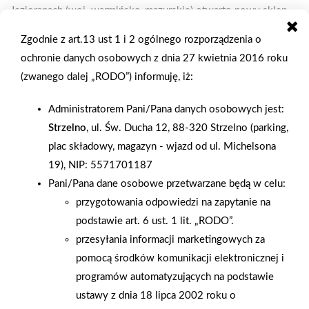
Jezioranach (woj. warmińsko-mazurskie) otwarto nowy sklep
Mini Mrówka. Inwestycja została zrealizowana przez nowego
Zgodnie z art.13 ust 1 i 2 ogólnego rozporządzenia o
Partnera Grupy PSB – firmę BUDOWLANY Cezary Ciborski i
ochronie danych osobowych z dnia 27 kwietnia 2016 roku
Daniel Zając. Obiekt zajmuje 600 m² powierzchni handlowej
(zwanego dalej „RODO”) informuję, iż:
oraz 400 m² ogrodu zewnętrznego. W sklepie zatrudniono 7
pracowników. Mini Mrówka w Jezioranach będzie czynna od
Administratorem Pani/Pana danych osobowych jest:
poniedziałku do soboty w godzinach 7:00–18:00. Na
Strzelno
, ul. Św. Ducha 12, 88-320 Strzelno (parking,
szczególne uznanie zasługuje ogromne zaangażowanie
plac składowy, magazyn - wjazd od ul. Michelsona
właścicieli – Cezarego Ciborskiego i Daniela Zająca – ich
19), NIP: 5571701187
rodzin oraz współpracowników, którzy włożyli wiele pracy w
Pani/Pana dane osobowe przetwarzane będą w celu:
przygotowanie sklepu do otwarcia. Pomimo zimowej aury,
przygotowania odpowiedzi na zapytanie na
dzień otwarcia przyciągnął tłumy klientów, którzy od
podstawie art. 6 ust. 1 lit. „RODO”.
wczesnych godzin porannych gromadzili się przed sklepem. Po
przesyłania informacji marketingowych za
oficjalnym przecięciu wstęgi, klienci tłumnie ruszyli na zakupy.
pomocą środków komunikacji elektronicznej i
Na odwiedzających czekał słodki poczęstunek, upominki do
programów automatyzujących na podstawie
zakupów oraz konkurs z atrakcyjną nagrodą – rowerem – dla
ustawy z dnia 18 lipca 2002 roku o
osoby, która zrobiła najwyższe zakupy. Serdecznie gratulujemy