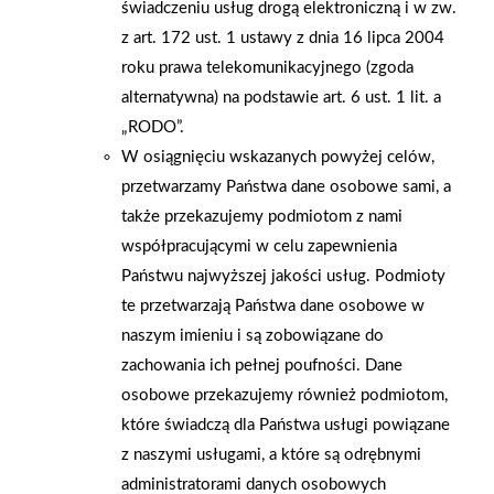
świadczeniu usług drogą elektroniczną i w zw.
właścicielom oraz całemu zespołowi sklepu i życzymy wielu
z art. 172 ust. 1 ustawy z dnia 16 lipca 2004
zadowolonych klientów oraz sukcesów w dalszym rozwoju.
roku prawa telekomunikacyjnego (zgoda
alternatywna) na podstawie art. 6 ust. 1 lit. a
AKTUALNOŚCI
„RODO”.
W osiągnięciu wskazanych powyżej celów,
przetwarzamy Państwa dane osobowe sami, a
także przekazujemy podmiotom z nami
współpracującymi w celu zapewnienia
Państwu najwyższej jakości usług. Podmioty
te przetwarzają Państwa dane osobowe w
naszym imieniu i są zobowiązane do
zachowania ich pełnej poufności. Dane
osobowe przekazujemy również podmiotom,
które świadczą dla Państwa usługi powiązane
z naszymi usługami, a które są odrębnymi
administratorami danych osobowych