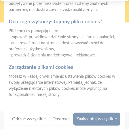
odczytywane przez nasz system oraz systemy zaufanych
Oferujemy zakupy
Zakupy
partnerów, np. dostawców narzędzi analitycznych.
telefoniczne
na terenie całej Polski
Do czego wykorzystujemy pliki cookies?
Pliki cookies pomagają nam:
Strzelno
- zapewnić prawidłowe działanie strony i jej funkcjonalności,
ul. Św. Ducha 12, 88-320 Strzelno (parking, plac składowy,
- analizować ruch na stronie i dostosowywać treści do
magazyn - wjazd od ul. Michelsona 19)
preferencji użytkowników,
- prowadzić działania marketingowe i reklamowe.
Telefon:
523183900
E-mail:
biuro@psbstrzelno.pl
Zarządzanie plikami cookies
Możesz w każdej chwili zmienić ustawienia plików cookies w
NIP:
5571701187
swojej przeglądarce internetowej. Pamiętaj jednak, że
REGON:
367902221
wyłączenie niektórych plików cookies może wpłynąć na
funkcjonalność naszej strony.
Odrzuć wszystkie
Dostosuj
Zaakceptuj wszystkie
Copyright 2026 © PSB MRÓWKA
|
Designed by
Eskamedia