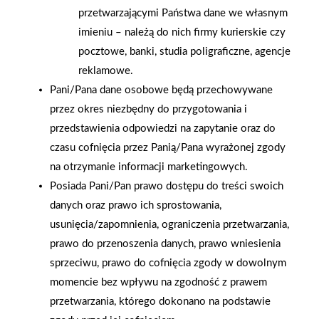
przetwarzającymi Państwa dane we własnym
imieniu – należą do nich firmy kurierskie czy
2026-01-15
2026-01-12
pocztowe, banki, studia poligraficzne, agencje
Grupa PSB Handel S.A.
Zacisze S.A. dołącza do
gra z WOŚP. Powstała
Grupy PSB. Sieć kończy
reklamowe.
firmowa eSkarbonka na
rok strategicznym
Pani/Pana dane osobowe będą przechowywane
rzecz gastroenterologii
otwarciem po
przez okres niezbędny do przygotowania i
dziecięcej
rebrandingu
przedstawienia odpowiedzi na zapytanie oraz do
czasu cofnięcia przez Panią/Pana wyrażonej zgody
na otrzymanie informacji marketingowych.
Posiada Pani/Pan prawo dostępu do treści swoich
danych oraz prawo ich sprostowania,
usunięcia/zapomnienia, ograniczenia przetwarzania,
prawo do przenoszenia danych, prawo wniesienia
sprzeciwu, prawo do cofnięcia zgody w dowolnym
momencie bez wpływu na zgodność z prawem
przetwarzania, którego dokonano na podstawie