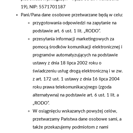
powtórzył sukces sprzed roku i wygrał 14 lipca 2005 r. II
19), NIP: 5571701187
Nocne Kryterium o Złoty Pierścień Mławy, a 3 miejsce zajął
Pani/Pana dane osobowe przetwarzane będą w celu:
Robert Radosz.
przygotowania odpowiedzi na zapytanie na
podstawie art. 6 ust. 1 lit. „RODO”.
AKTUALNOŚCI
przesyłania informacji marketingowych za
pomocą środków komunikacji elektronicznej i
programów automatyzujących na podstawie
ustawy z dnia 18 lipca 2002 roku o
świadczeniu usług drogą elektroniczną i w zw.
z art. 172 ust. 1 ustawy z dnia 16 lipca 2004
roku prawa telekomunikacyjnego (zgoda
alternatywna) na podstawie art. 6 ust. 1 lit. a
„RODO”.
W osiągnięciu wskazanych powyżej celów,
przetwarzamy Państwa dane osobowe sami, a
także przekazujemy podmiotom z nami