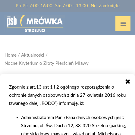
Pn-Pt: 7:00-16:00
Sb: 7:00 - 13:00
Nd: Zamknięte
Home
/
Aktualności
/
Nocne Kryterium o Złoty Pierścień Mławy
Zgodnie z art.13 ust 1 i 2 ogólnego rozporządzenia o
ochronie danych osobowych z dnia 27 kwietnia 2016 roku
2005-07-13
(zwanego dalej „RODO”) informuję, iż:
NOCNE KRYTERIUM O ZŁOTY PIERŚCIEŃ
MŁAWY
Administratorem Pani/Pana danych osobowych jest:
Strzelno
, ul. Św. Ducha 12, 88-320 Strzelno (parking,
Z drurżyny kolarskiej PSB-Atlas-Orbea, Daniej Czajkowski
plac składowy, magazyn - wjazd od ul. Michelsona