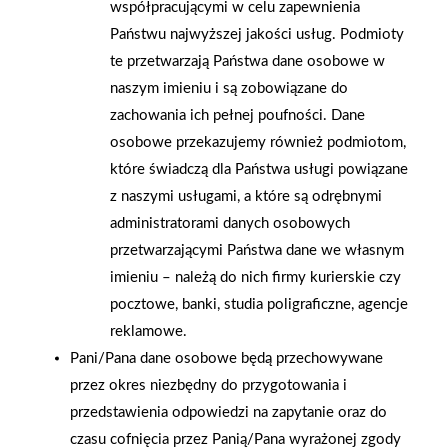
współpracującymi w celu zapewnienia
Państwu najwyższej jakości usług. Podmioty
te przetwarzają Państwa dane osobowe w
2026-01-15
2026-01-12
naszym imieniu i są zobowiązane do
Grupa PSB Handel S.A.
Zacisze S.A. dołącza do
gra z WOŚP. Powstała
Grupy PSB. Sieć kończy
zachowania ich pełnej poufności. Dane
firmowa eSkarbonka na
rok strategicznym
osobowe przekazujemy również podmiotom,
rzecz gastroenterologii
otwarciem po
które świadczą dla Państwa usługi powiązane
dziecięcej
rebrandingu
z naszymi usługami, a które są odrębnymi
administratorami danych osobowych
przetwarzającymi Państwa dane we własnym
imieniu – należą do nich firmy kurierskie czy
pocztowe, banki, studia poligraficzne, agencje
reklamowe.
Pani/Pana dane osobowe będą przechowywane
przez okres niezbędny do przygotowania i
przedstawienia odpowiedzi na zapytanie oraz do
czasu cofnięcia przez Panią/Pana wyrażonej zgody