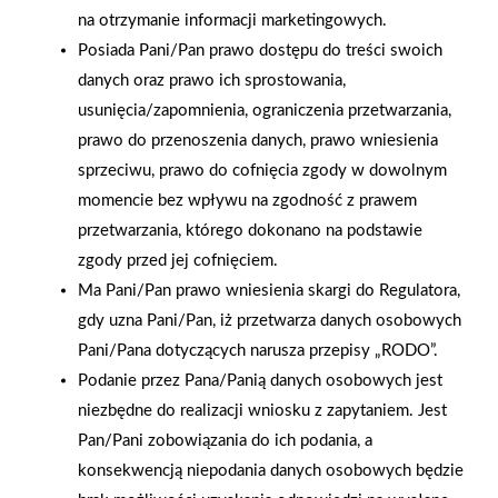
na otrzymanie informacji marketingowych.
Posiada Pani/Pan prawo dostępu do treści swoich
danych oraz prawo ich sprostowania,
usunięcia/zapomnienia, ograniczenia przetwarzania,
2025-12-31
prawo do przenoszenia danych, prawo wniesienia
Otwarcie sklepu PSB
sprzeciwu, prawo do cofnięcia zgody w dowolnym
Mrówka w Wyrzysku
momencie bez wpływu na zgodność z prawem
przetwarzania, którego dokonano na podstawie
zgody przed jej cofnięciem.
Polityka plików cookies
Ma Pani/Pan prawo wniesienia skargi do Regulatora,
gdy uzna Pani/Pan, iż przetwarza danych osobowych
Nasz serwis internetowy wykorzystuje pliki cookies w celu
Pani/Pana dotyczących narusza przepisy „RODO”.
zapewnienia prawidłowego działania strony, poprawy komfortu
Gwarancja jakości
Zakupy w systemie
użytkowania oraz analizy ruchu na stronie.
Podanie przez Pana/Panią danych osobowych jest
naszych produktów
ratalnym
niezbędne do realizacji wniosku z zapytaniem. Jest
Czym są pliki cookies?
Pan/Pani zobowiązania do ich podania, a
Cookies to niewielkie pliki tekstowe zapisywane na urządzeniu
konsekwencją niepodania danych osobowych będzie
użytkownika (komputerze, tablecie, smartfonie) podczas