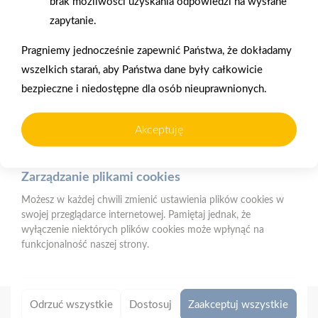
brak możliwości uzyskania odpowiedzi na wysłane
korzystania z naszej strony internetowej. Pliki te mogą być
zapytanie.
odczytywane przez nasz system oraz systemy zaufanych
Oferujemy zakupy
Zakupy
partnerów, np. dostawców narzędzi analitycznych.
telefoniczne
na terenie całej Polski
Pragniemy jednocześnie zapewnić Państwa, że dokładamy
Do czego wykorzystujemy pliki cookies?
wszelkich starań, aby Państwa dane były całkowicie
Pliki cookies pomagają nam:
bezpieczne i niedostępne dla osób nieuprawnionych.
Strzelno
- zapewnić prawidłowe działanie strony i jej funkcjonalności,
ul. Św. Ducha 12, 88-320 Strzelno (parking, plac składowy,
- analizować ruch na stronie i dostosowywać treści do
magazyn - wjazd od ul. Michelsona 19)
Akceptuję
preferencji użytkowników,
- prowadzić działania marketingowe i reklamowe.
Telefon:
523183900
E-mail:
biuro@psbstrzelno.pl
Zarządzanie plikami cookies
Możesz w każdej chwili zmienić ustawienia plików cookies w
NIP:
5571701187
swojej przeglądarce internetowej. Pamiętaj jednak, że
REGON:
367902221
wyłączenie niektórych plików cookies może wpłynąć na
funkcjonalność naszej strony.
Odrzuć wszystkie
Dostosuj
Zaakceptuj wszystkie
Copyright 2026 © PSB MRÓWKA
|
Designed by
Eskamedia