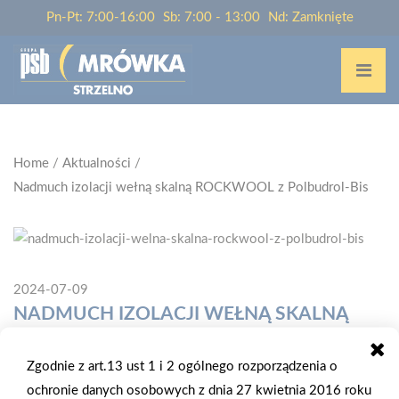
Pn-Pt: 7:00-16:00
Sb: 7:00 - 13:00
Nd: Zamknięte
Home
/
Aktualności
/
Nadmuch izolacji wełną skalną ROCKWOOL z Polbudrol-Bis
2024-07-09
NADMUCH IZOLACJI WEŁNĄ SKALNĄ
ROCKWOOL Z POLBUDROL-BIS
Zgodnie z art.13 ust 1 i 2 ogólnego rozporządzenia o
W ramach współpracy z producentem ROCKWOOL Group
ochronie danych osobowych z dnia 27 kwietnia 2016 roku