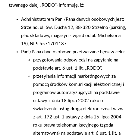
rozszerzamy ofertę o usługę wypożyczenia sprzętu dla
(zwanego dalej „RODO”) informuję, iż:
wykonawców. Naszą nową maszyną jest profesjonalna
Administratorem Pani/Pana danych osobowych jest:
nadmuchiwarka do izolacji. Nadmuch wełny skalnej
Strzelno
, ul. Św. Ducha 12, 88-320 Strzelno (parking,
ROCKWOOL jest obecnie najlepszą metodą izolacji wszędzie
plac składowy, magazyn - wjazd od ul. Michelsona
tam, gdzie kształt izolowanej przegrody jest nieregularny,
19), NIP: 5571701187
trudny do dokładnego zaizolowania lub gdzie liczy się
Pani/Pana dane osobowe przetwarzane będą w celu:
szybkość. GRANROCK SUPER to materiał z wełny skalnej
przygotowania odpowiedzi na zapytanie na
przeznaczony do nadmuchu. Jest on doskonałą alternatywą dla
podstawie art. 6 ust. 1 lit. „RODO”.
rozwiązań izolacji natryskowych: pozwala ocieplić poddasze
przesyłania informacji marketingowych za
wysokiej jakości materiałem izolacyjnym już w 1 dzień, bez
pomocą środków komunikacji elektronicznej i
względu na porę roku i temperaturę oraz bez konieczności
programów automatyzujących na podstawie
długiego wietrzenia i demontażu istniejącej zabudowy.
ustawy z dnia 18 lipca 2002 roku o
świadczeniu usług drogą elektroniczną i w zw.
AKTUALNOŚCI
z art. 172 ust. 1 ustawy z dnia 16 lipca 2004
roku prawa telekomunikacyjnego (zgoda
alternatywna) na podstawie art. 6 ust. 1 lit. a