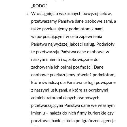
„RODO”.
W osiągnięciu wskazanych powyżej celów,
przetwarzamy Państwa dane osobowe sami, a
także przekazujemy podmiotom z nami
współpracującymi w celu zapewnienia
Państwu najwyższej jakości usług. Podmioty
te przetwarzają Państwa dane osobowe w
naszym imieniu i są zobowiązane do
zachowania ich pełnej poufności. Dane
osobowe przekazujemy również podmiotom,
które świadczą dla Państwa usługi powiązane
2026-01-15
2026-01-12
z naszymi usługami, a które są odrębnymi
Grupa PSB Handel S.A.
Zacisze S.A. dołącza do
administratorami danych osobowych
gra z WOŚP. Powstała
Grupy PSB. Sieć kończy
przetwarzającymi Państwa dane we własnym
firmowa eSkarbonka na
rok strategicznym
imieniu – należą do nich firmy kurierskie czy
rzecz gastroenterologii
otwarciem po
pocztowe, banki, studia poligraficzne, agencje
dziecięcej
rebrandingu