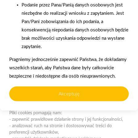
Podanie przez Pana/Panią danych osobowych jest
niezbędne do realizacji wniosku z zapytaniem. Jest
Polityka plików cookies
Pan/Pani zobowiązania do ich podania, a
Nasz serwis internetowy wykorzystuje pliki cookies w celu
konsekwencją niepodania danych osobowych będzie
zapewnienia prawidłowego działania strony, poprawy komfortu
Gwarancja jakości
Zakupy w systemie
brak możliwości uzyskania odpowiedzi na wysłane
użytkowania oraz analizy ruchu na stronie.
naszych produktów
ratalnym
zapytanie.
Czym są pliki cookies?
Pragniemy jednocześnie zapewnić Państwa, że dokładamy
Cookies to niewielkie pliki tekstowe zapisywane na urządzeniu
wszelkich starań, aby Państwa dane były całkowicie
użytkownika (komputerze, tablecie, smartfonie) podczas
bezpieczne i niedostępne dla osób nieuprawnionych.
korzystania z naszej strony internetowej. Pliki te mogą być
odczytywane przez nasz system oraz systemy zaufanych
Oferujemy zakupy
Zakupy
partnerów, np. dostawców narzędzi analitycznych.
telefoniczne
na terenie całej Polski
Akceptuję
Do czego wykorzystujemy pliki cookies?
Pliki cookies pomagają nam:
Strzelno
- zapewnić prawidłowe działanie strony i jej funkcjonalności,
ul. Św. Ducha 12, 88-320 Strzelno (parking, plac składowy,
- analizować ruch na stronie i dostosowywać treści do
magazyn - wjazd od ul. Michelsona 19)
preferencji użytkowników,