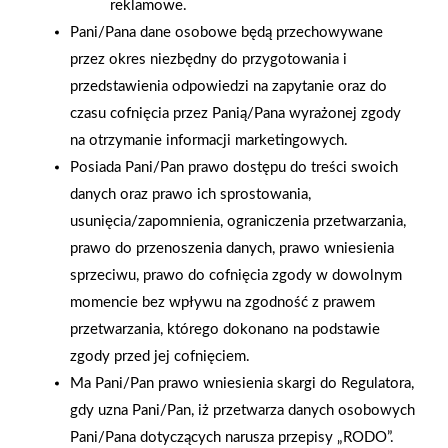
reklamowe.
Pani/Pana dane osobowe będą przechowywane
przez okres niezbędny do przygotowania i
przedstawienia odpowiedzi na zapytanie oraz do
czasu cofnięcia przez Panią/Pana wyrażonej zgody
na otrzymanie informacji marketingowych.
Posiada Pani/Pan prawo dostępu do treści swoich
danych oraz prawo ich sprostowania,
usunięcia/zapomnienia, ograniczenia przetwarzania,
prawo do przenoszenia danych, prawo wniesienia
sprzeciwu, prawo do cofnięcia zgody w dowolnym
momencie bez wpływu na zgodność z prawem
przetwarzania, którego dokonano na podstawie
zgody przed jej cofnięciem.
2025-12-31
Otwarcie sklepu PSB
Ma Pani/Pan prawo wniesienia skargi do Regulatora,
Mrówka w Wyrzysku
gdy uzna Pani/Pan, iż przetwarza danych osobowych
Pani/Pana dotyczących narusza przepisy „RODO”.