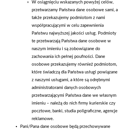
W osiągnięciu wskazanych powyżej celów,
przetwarzamy Państwa dane osobowe sami, a
także przekazujemy podmiotom z nami
współpracującymi w celu zapewnienia
Państwu najwyższej jakości usług. Podmioty
te przetwarzają Państwa dane osobowe w
naszym imieniu i są zobowiązane do
zachowania ich pełnej poufności. Dane
osobowe przekazujemy również podmiotom,
2026-01-15
2026-01-12
które świadczą dla Państwa usługi powiązane
Grupa PSB Handel S.A.
Zacisze S.A. dołącza do
gra z WOŚP. Powstała
Grupy PSB. Sieć kończy
z naszymi usługami, a które są odrębnymi
firmowa eSkarbonka na
rok strategicznym
administratorami danych osobowych
rzecz gastroenterologii
otwarciem po
przetwarzającymi Państwa dane we własnym
dziecięcej
rebrandingu
imieniu – należą do nich firmy kurierskie czy
pocztowe, banki, studia poligraficzne, agencje
reklamowe.
Pani/Pana dane osobowe będą przechowywane