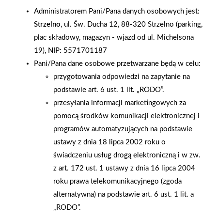
DZIECI - ZBUDUJ KARMNIK DLA PTAKÓW
Administratorem Pani/Pana danych osobowych jest:
Strzelno
, ul. Św. Ducha 12, 88-320 Strzelno (parking,
12 października 2019 r. odbyły się Mrówkowe warsztaty dla
plac składowy, magazyn - wjazd od ul. Michelsona
dzieci pt. „Zbuduj karmnik dla ptaków”, w sklepie Mrówka w
19), NIP: 5571701187
Środzie Śląskiej. Sklep zapewnił wszystkie potrzebne materiały,
Pani/Pana dane osobowe przetwarzane będą w celu:
dzięki czemu karmniki wyglądały znakomicie. Wykonane
przygotowania odpowiedzi na zapytanie na
konstrukcje dzieci zabrały do domu, aby stworzyć ptakom ich
podstawie art. 6 ust. 1 lit. „RODO”.
zimowe cztery kąty. Akcja przebiegła rewelacyjnie, uśmiechy na
przesyłania informacji marketingowych za
buziach dzieci – bezcenne.
pomocą środków komunikacji elektronicznej i
programów automatyzujących na podstawie
AKTUALNOŚCI
ustawy z dnia 18 lipca 2002 roku o
świadczeniu usług drogą elektroniczną i w zw.
z art. 172 ust. 1 ustawy z dnia 16 lipca 2004
roku prawa telekomunikacyjnego (zgoda
alternatywna) na podstawie art. 6 ust. 1 lit. a
„RODO”.