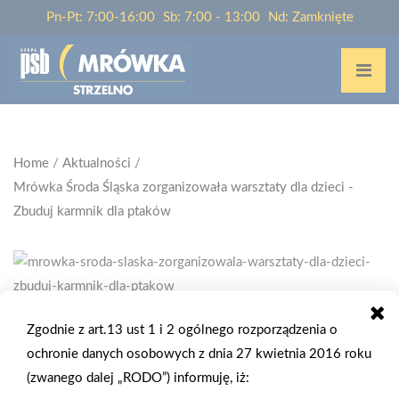
Pn-Pt: 7:00-16:00
Sb: 7:00 - 13:00
Nd: Zamknięte
Home
/
Aktualności
/
Mrówka Środa Śląska zorganizowała warsztaty dla dzieci -
Zbuduj karmnik dla ptaków
Zgodnie z art.13 ust 1 i 2 ogólnego rozporządzenia o
2019-10-12
ochronie danych osobowych z dnia 27 kwietnia 2016 roku
MRÓWKA ŚRODA ŚLĄSKA
(zwanego dalej „RODO”) informuję, iż:
ZORGANIZOWAŁA WARSZTATY DLA