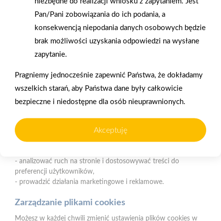
niezbędne do realizacji wniosku z zapytaniem. Jest
Nasz serwis internetowy wykorzystuje pliki cookies w celu
Pan/Pani zobowiązania do ich podania, a
zapewnienia prawidłowego działania strony, poprawy komfortu
Gwarancja jakości
Zakupy w systemie
użytkowania oraz analizy ruchu na stronie.
konsekwencją niepodania danych osobowych będzie
naszych produktów
ratalnym
brak możliwości uzyskania odpowiedzi na wysłane
Czym są pliki cookies?
zapytanie.
Cookies to niewielkie pliki tekstowe zapisywane na urządzeniu
użytkownika (komputerze, tablecie, smartfonie) podczas
Pragniemy jednocześnie zapewnić Państwa, że dokładamy
korzystania z naszej strony internetowej. Pliki te mogą być
wszelkich starań, aby Państwa dane były całkowicie
odczytywane przez nasz system oraz systemy zaufanych
Oferujemy zakupy
Zakupy
bezpieczne i niedostępne dla osób nieuprawnionych.
partnerów, np. dostawców narzędzi analitycznych.
telefoniczne
na terenie całej Polski
Do czego wykorzystujemy pliki cookies?
Akceptuję
Pliki cookies pomagają nam:
Strzelno
- zapewnić prawidłowe działanie strony i jej funkcjonalności,
ul. Św. Ducha 12, 88-320 Strzelno (parking, plac składowy,
- analizować ruch na stronie i dostosowywać treści do
magazyn - wjazd od ul. Michelsona 19)
preferencji użytkowników,
- prowadzić działania marketingowe i reklamowe.
Telefon:
523183900
Zarządzanie plikami cookies
E-mail:
biuro@psbstrzelno.pl
Możesz w każdej chwili zmienić ustawienia plików cookies w