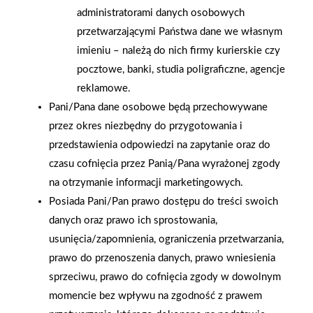
administratorami danych osobowych
przetwarzającymi Państwa dane we własnym
imieniu – należą do nich firmy kurierskie czy
pocztowe, banki, studia poligraficzne, agencje
2026-01-15
2026-01-12
reklamowe.
Grupa PSB Handel S.A.
Zacisze S.A. dołącza do
gra z WOŚP. Powstała
Grupy PSB. Sieć kończy
Pani/Pana dane osobowe będą przechowywane
firmowa eSkarbonka na
rok strategicznym
przez okres niezbędny do przygotowania i
rzecz gastroenterologii
otwarciem po
przedstawienia odpowiedzi na zapytanie oraz do
dziecięcej
rebrandingu
czasu cofnięcia przez Panią/Pana wyrażonej zgody
na otrzymanie informacji marketingowych.
Posiada Pani/Pan prawo dostępu do treści swoich
danych oraz prawo ich sprostowania,
usunięcia/zapomnienia, ograniczenia przetwarzania,
prawo do przenoszenia danych, prawo wniesienia
sprzeciwu, prawo do cofnięcia zgody w dowolnym
momencie bez wpływu na zgodność z prawem