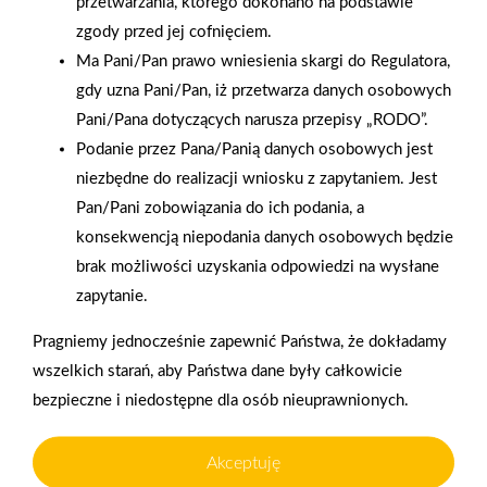
przetwarzania, którego dokonano na podstawie
zgody przed jej cofnięciem.
Ma Pani/Pan prawo wniesienia skargi do Regulatora,
gdy uzna Pani/Pan, iż przetwarza danych osobowych
Pani/Pana dotyczących narusza przepisy „RODO”.
Podanie przez Pana/Panią danych osobowych jest
2025-12-31
niezbędne do realizacji wniosku z zapytaniem. Jest
Otwarcie sklepu PSB
Pan/Pani zobowiązania do ich podania, a
Mrówka w Wyrzysku
konsekwencją niepodania danych osobowych będzie
brak możliwości uzyskania odpowiedzi na wysłane
zapytanie.
Polityka plików cookies
Pragniemy jednocześnie zapewnić Państwa, że dokładamy
Nasz serwis internetowy wykorzystuje pliki cookies w celu
wszelkich starań, aby Państwa dane były całkowicie
zapewnienia prawidłowego działania strony, poprawy komfortu
Gwarancja jakości
Zakupy w systemie
bezpieczne i niedostępne dla osób nieuprawnionych.
użytkowania oraz analizy ruchu na stronie.
naszych produktów
ratalnym
Czym są pliki cookies?
Akceptuję