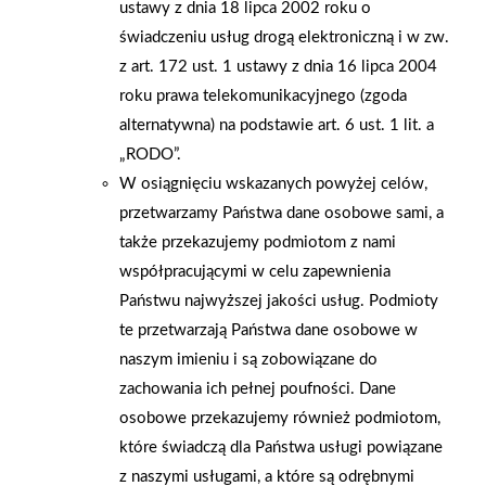
ustawy z dnia 18 lipca 2002 roku o
z Zarządem Grupy PSB Handel S.A., dostępny pod linkiem:
świadczeniu usług drogą elektroniczną i w zw.
https://panorama-
z art. 172 ust. 1 ustawy z dnia 16 lipca 2004
gospodarcza.gazetaprawna.pl/9885638,grupa-psb-budujemy-
roku prawa telekomunikacyjnego (zgoda
polske-razem-polska-siec-polski-kapital-polska-sila.html
alternatywna) na podstawie art. 6 ust. 1 lit. a
„RODO”.
AKTUALNOŚCI
W osiągnięciu wskazanych powyżej celów,
przetwarzamy Państwa dane osobowe sami, a
także przekazujemy podmiotom z nami
współpracującymi w celu zapewnienia
Państwu najwyższej jakości usług. Podmioty
te przetwarzają Państwa dane osobowe w
naszym imieniu i są zobowiązane do
zachowania ich pełnej poufności. Dane
osobowe przekazujemy również podmiotom,
które świadczą dla Państwa usługi powiązane
z naszymi usługami, a które są odrębnymi