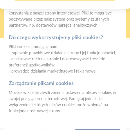
Cookies to niewielkie pliki tekstowe zapisywane na urządzeniu
użytkownika (komputerze, tablecie, smartfonie) podczas
korzystania z naszej strony internetowej. Pliki te mogą być
odczytywane przez nasz system oraz systemy zaufanych
Oferujemy zakupy
Zakupy
partnerów, np. dostawców narzędzi analitycznych.
telefoniczne
na terenie całej Polski
Do czego wykorzystujemy pliki cookies?
Pliki cookies pomagają nam:
Strzelno
- zapewnić prawidłowe działanie strony i jej funkcjonalności,
ul. Św. Ducha 12, 88-320 Strzelno (parking, plac składowy,
- analizować ruch na stronie i dostosowywać treści do
magazyn - wjazd od ul. Michelsona 19)
preferencji użytkowników,
- prowadzić działania marketingowe i reklamowe.
Telefon:
523183900
E-mail:
biuro@psbstrzelno.pl
Zarządzanie plikami cookies
Możesz w każdej chwili zmienić ustawienia plików cookies w
NIP:
5571701187
swojej przeglądarce internetowej. Pamiętaj jednak, że
REGON:
367902221
wyłączenie niektórych plików cookies może wpłynąć na
funkcjonalność naszej strony.