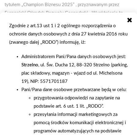
tytułem „Champion Biznesu 2025” , przyznawanym przez
Europejski Ośrodek Rozwoju Gospodarki . Wyróżnienie to
trafia do przedsiębiorstw, które wyróżniają się
Zgodnie z art.13 ust 1 i 2 ogólnego rozporządzenia o
odpowiedzialnym zarządzaniem, skutecznym planowaniem
ochronie danych osobowych z dnia 27 kwietnia 2016 roku
strategicznym oraz partnerskim podejściem do rozwoju
(zwanego dalej „RODO”) informuję, iż:
społeczno-gospodarczego. Nagrodę w imieniu Grupy odebrał
Piotr Kozina – Dyrektor Zarządu Grupy PSB Handel S.A. ,
Administratorem Pani/Pana danych osobowych jest:
podczas Forum Gospodarczego w Chorzowie, które odbyło się
Strzelno
, ul. Św. Ducha 12, 88-320 Strzelno (parking,
10 września. Uroczystą Galę Laureatów w Operze Śląskiej
plac składowy, magazyn - wjazd od ul. Michelsona
poprowadził Zygmunt Chajzer. – Tytuł „Champion Biznesu” to
19), NIP: 5571701187
dla nas ogromne wyróżnienie i motywacja do dalszych działań.
Pani/Pana dane osobowe przetwarzane będą w celu:
Sukces Grupy PSB Handel S.A. nie byłby możliwy bez zaufania i
przygotowania odpowiedzi na zapytanie na
współpracy naszych Partnerów. To właśnie dzięki wspólnemu
podstawie art. 6 ust. 1 lit. „RODO”.
zaangażowaniu możemy wyznaczać wysokie standardy
przesyłania informacji marketingowych za
biznesowe i umacniać pozycję polskiego kapitału na rynku –
pomocą środków komunikacji elektronicznej i
podkreśla Piotr Kozina . Z okazji przyznania nagrody w
programów automatyzujących na podstawie
„Gazecie Prawnej – Panorama Gospodarcza” ukazał się wywiad