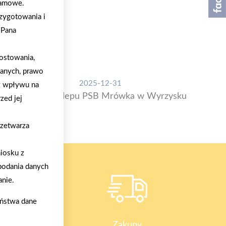
klamowe.
zygotowania i
/Pana
ostowania,
danych, prawo
2025-12-31
z wpływu na
Otwarcie sklepu PSB Mrówka w Wyrzysku
zed jej
rzetwarza
iosku z
podania danych
nie.
aństwa dane
y
Zakupy