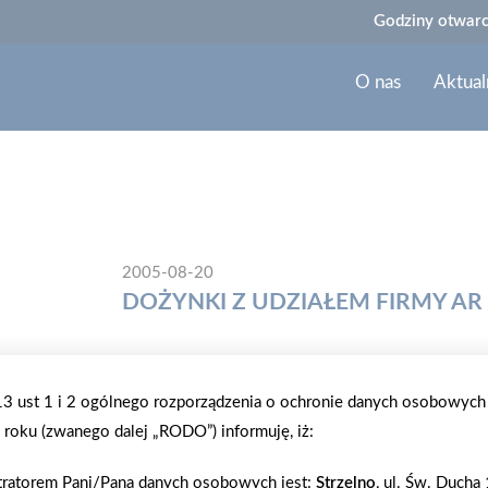
Godziny otwarc
O nas
Aktual
2005-08-20
DOŻYNKI Z UDZIAŁEM FIRMY AR
21 sierpnia 2005 r., jak co roku w Górze Kalwarii,
władze. Współorganizatorem imprezy była firma AR.
.13 ust 1 i 2 ogólnego rozporządzenia o ochronie danych osobowych
firmy. Podczas trwania imprezy firma AR. SKŁAD pr
roku (zwanego dalej „RODO”) informuję, iż:
władz oraz pracowników i dostawców indywidualny 
motocykli, liczne konkursy z nagrodami. Zaproszon
tratorem Pani/Pana danych osobowych jest:
Strzelno
, ul. Św. Ducha