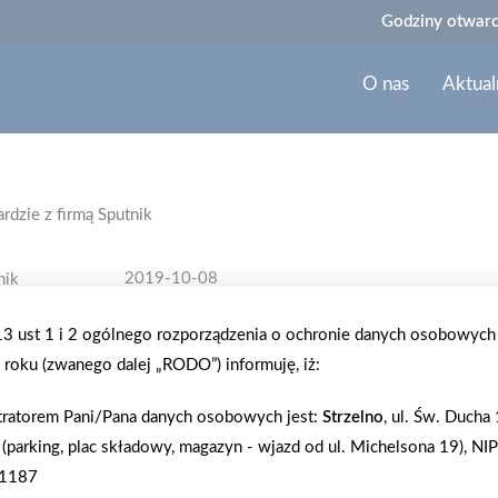
Godziny otwarc
O nas
Aktual
rdzie z firmą Sputnik
2019-10-08
BEZPIECZNA DROGA DO SZKOŁY 
.13 ust 1 i 2 ogólnego rozporządzenia o ochronie danych osobowych
roku (zwanego dalej „RODO”) informuję, iż:
W ramach akcji Bezpieczna droga do szkoły firma
wraz z panią Policjant z Komendy Powiatowej w St
tratorem Pani/Pana danych osobowych jest:
Strzelno
, ul. Św. Ducha
Szpęgawsku. Pani Agnieszka pokazała jak prawidło
 (parking, plac składowy, magazyn - wjazd od ul. Michelsona 19), NIP
kiedy zaatakuje nas pies oraz co każdy policjant no
1187
że wszystkie z chęcią włączyły się w prezentację t