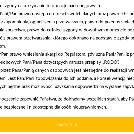
ej zgody na otrzymanie informacji marketingowych.
2026-01-12
Pani/Pan prawo dostępu do treści swoich danych oraz prawo ich spr
Zacisze S.A. dołącza do Grupy PSB. Sieć kończy
a/zapomnienia, ograniczenia przetwarzania, prawo do przenoszenia 
rok strategicznym otwarciem po rebrandingu
nia sprzeciwu, prawo do cofnięcia zgody w dowolnym momencie be
ć z prawem przetwarzania, którego dokonano na podstawie zgody pr
em.
Pan prawo wniesienia skargi do Regulatora, gdy uzna Pani/Pan, iż p
osobowych Pani/Pana dotyczących narusza przepisy „RODO”.
enia prawidłowego działania strony, poprawy komfortu
przez Pana/Panią danych osobowych jest niezbędne do realizacji wn
em. Jest Pan/Pani zobowiązania do ich podania, a konsekwencją nie
ch będzie brak możliwości uzyskania odpowiedzi na wysłane zapyta
akupy w systemie
Oferujemy zakup
kownika (komputerze, tablecie, smartfonie) podczas
nocześnie zapewnić Państwa, że dokładamy wszelkich starań, aby P
ratalnym
telefoniczne
ywane przez nasz system oraz systemy zaufanych
ie bezpieczne i niedostępne dla osób nieuprawnionych.
Akceptuję