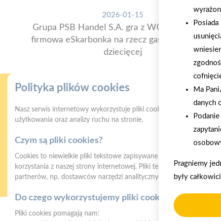
wyrażon
2026-01-15
Posiada 
Grupa PSB Handel S.A. gra z WOŚP. Powstała
usunięci
firmowa eSkarbonka na rzecz gastroenterologii
wniesie
dziecięcej
zgodnoś
cofnięci
Polityka plików cookies
Ma Pani/
danych 
Nasz serwis internetowy wykorzystuje pliki cookies w celu zapewni
Podanie 
użytkowania oraz analizy ruchu na stronie.
zapytani
Czym są pliki cookies?
osobowy
Gwarancja jakości
Z
Cookies to niewielkie pliki tekstowe zapisywane na urządzeniu użyt
Pragniemy jed
naszych produktów
korzystania z naszej strony internetowej. Pliki te mogą być odczyt
były całkowic
partnerów, np. dostawców narzędzi analitycznych.
Do czego wykorzystujemy pliki cookies?
Pliki cookies pomagają nam: