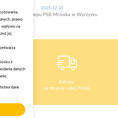
2025-12-31
ostowania,
Otwarcie sklepu PSB Mrówka w Wyrzysku
danych, prawo
z wpływu na
zed jej
rzetwarza
iosku z
podania danych
nie.
y
Zakupy
aństwa dane
na terenie całej Polski