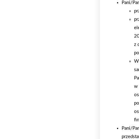
Pani/Pa
pr
pr
el
20
z 
po
W 
sa
Pa
w 
os
po
os
fi
Pani/Pa
przedsta