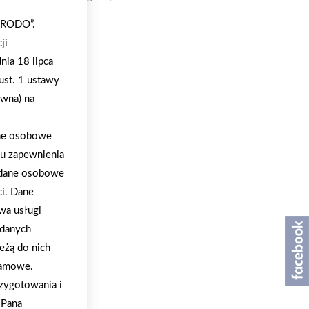
 „RODO”.
ji
nia 18 lipca
ust. 1 ustawy
ywna) na
ane osobowe
lu zapewnienia
a dane osobowe
ci. Dane
wa usługi
 danych
eżą do nich
klamowe.
zygotowania i
/Pana