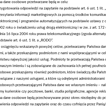
na dane osobowe przetwarzane będą w celu:
zygotowania odpowiedzi na zapytanie na podstawie art. 6 ust. 1 lit.
zesyłania informacji marketingowych za pomocą środków komunikac
AKTUALNOŚCI
ektronicznej i programów automatyzujących na podstawie ustawy z d
02 roku o świadczeniu usług drogą elektroniczną i w zw. z art. 172 
dnia 16 lipca 2004 roku prawa telekomunikacyjnego (zgoda alternat
dstawie art. 6 ust. 1 lit. a „RODO”.
osiągnięciu wskazanych powyżej celów, przetwarzamy Państwa d
mi, a także przekazujemy podmiotom z nami współpracującymi w ce
ństwu najwyższej jakości usług. Podmioty te przetwarzają Państw
naszym imieniu i są zobowiązane do zachowania ich pełnej poufnoś
obowe przekazujemy również podmiotom, które świadczą dla Państ
wiązane z naszymi usługami, a które są odrębnymi administratorami
obowych przetwarzającymi Państwa dane we własnym imieniu – nal
rmy kurierskie czy pocztowe, banki, studia poligraficzne, agencje re
na dane osobowe będą przechowywane przez okres niezbędny do pr
wienia odpowiedzi na zapytanie oraz do czasu cofnięcia przez Panią