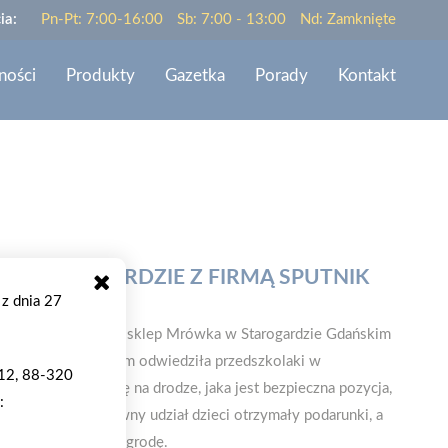
ia:
Pn-Pt: 7:00-16:00
Sb: 7:00 - 13:00
Nd: Zamknięte
ności
Produkty
Gazetka
Porady
Kontakt
W STAROGARDZIE Z FIRMĄ SPUTNIK
 z dnia 27
 Sputnik prowadząca sklep Mrówka w Starogardzie Gdańskim
arogardzie Gdańskim odwiedziła przedszkolaki w
 12, 88-320
wo zachowywać się na drodze, jaka jest bezpieczna pozycja,
:
si ze sobą. Za aktywny udział dzieci otrzymały podarunki, a
o każdy otrzymał nagrodę.