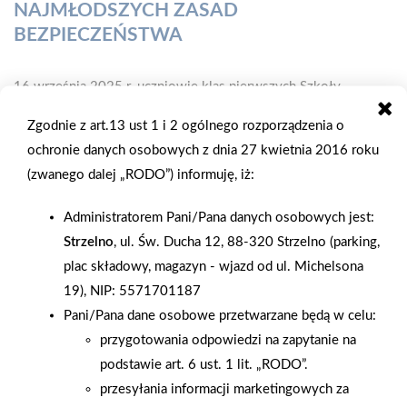
NAJMŁODSZYCH ZASAD
BEZPIECZEŃSTWA
16 września 2025 r. uczniowie klas pierwszych Szkoły
Podstawowej nr 2 im. Komisji Edukacji Narodowej we
Zgodnie z art.13 ust 1 i 2 ogólnego rozporządzenia o
Włodawie mieli okazję uczestniczyć w wyjątkowej lekcji pod
ochronie danych osobowych z dnia 27 kwietnia 2016 roku
hasłem "Bezpieczna droga do szkoły". Zajęcia zostały
(zwanego dalej „RODO”) informuję, iż:
zorganizowane we współpracy z lokalną Policją oraz
przedstawicielami marketu PSB Mrówka we Włodawie.
Administratorem Pani/Pana danych osobowych jest:
Spotkanie miało na celu edukację najmłodszych uczniów w
Strzelno
, ul. Św. Ducha 12, 88-320 Strzelno (parking,
zakresie zasad bezpiecznego poruszania się po drogach,
plac składowy, magazyn - wjazd od ul. Michelsona
zarówno jako piesi, jak i pasażerowie. Policjanci w przystępny i
19), NIP: 5571701187
angażujący sposób tłumaczyli, jak bezpiecznie przechodzić
Pani/Pana dane osobowe przetwarzane będą w celu:
przez jezdnię, jak korzystać z sygnalizacji świetlnej oraz
przygotowania odpowiedzi na zapytanie na
dlaczego noszenie elementów odblaskowych jest tak ważne –
podstawie art. 6 ust. 1 lit. „RODO”.
szczególnie w okresie jesienno-zimowym. Przedstawiciele
przesyłania informacji marketingowych za
marketu PSB Mrówka wsparli inicjatywę nie tylko