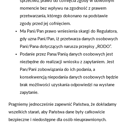
sprzeciwu, prawo do cofnięcia zgody w dowolnym
momencie bez wpływu na zgodność z prawem
przetwarzania, którego dokonano na podstawie
zgody przed jej cofnięciem.
Ma Pani/Pan prawo wniesienia skargi do Regulatora,
gdy uzna Pani/Pan, iż przetwarza danych osobowych
Pani/Pana dotyczących narusza przepisy „RODO”.
Podanie przez Pana/Panią danych osobowych jest
niezbędne do realizacji wniosku z zapytaniem. Jest
Pan/Pani zobowiązania do ich podania, a
2025-12-31
konsekwencją niepodania danych osobowych będzie
Otwarcie sklepu PSB
brak możliwości uzyskania odpowiedzi na wysłane
Mrówka w Wyrzysku
zapytanie.
Pragniemy jednocześnie zapewnić Państwa, że dokładamy
wszelkich starań, aby Państwa dane były całkowicie
Polityka plików cookies
bezpieczne i niedostępne dla osób nieuprawnionych.
Nasz serwis internetowy wykorzystuje pliki cookies w celu