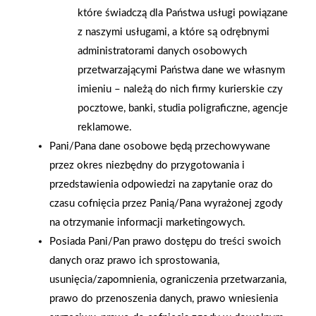
które świadczą dla Państwa usługi powiązane
z naszymi usługami, a które są odrębnymi
administratorami danych osobowych
przetwarzającymi Państwa dane we własnym
imieniu – należą do nich firmy kurierskie czy
pocztowe, banki, studia poligraficzne, agencje
reklamowe.
Pani/Pana dane osobowe będą przechowywane
2026-01-15
2026-01-12
przez okres niezbędny do przygotowania i
Grupa PSB Handel S.A.
Zacisze S.A. dołącza do
gra z WOŚP. Powstała
Grupy PSB. Sieć kończy
przedstawienia odpowiedzi na zapytanie oraz do
firmowa eSkarbonka na
rok strategicznym
czasu cofnięcia przez Panią/Pana wyrażonej zgody
rzecz gastroenterologii
otwarciem po
na otrzymanie informacji marketingowych.
dziecięcej
rebrandingu
Posiada Pani/Pan prawo dostępu do treści swoich
danych oraz prawo ich sprostowania,
usunięcia/zapomnienia, ograniczenia przetwarzania,
prawo do przenoszenia danych, prawo wniesienia