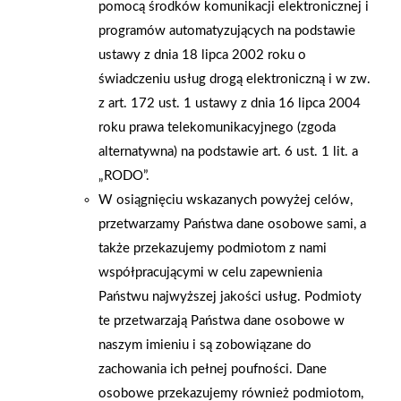
pomocą środków komunikacji elektronicznej i
organizacyjnie, ale również przygotowali dla dzieci drobne
programów automatyzujących na podstawie
upominki – odblaskowe gadżety poprawiające widoczność na
ustawy z dnia 18 lipca 2002 roku o
drodze. Wspólna akcja edukacyjna spotkała się z dużym
świadczeniu usług drogą elektroniczną i w zw.
zainteresowaniem i entuzjazmem uczniów. Dzięki praktycznym
z art. 172 ust. 1 ustawy z dnia 16 lipca 2004
przykładom i interaktywnemu charakterowi zajęć,
roku prawa telekomunikacyjnego (zgoda
pierwszoklasiści nie tylko dobrze się bawili, ale przede
alternatywna) na podstawie art. 6 ust. 1 lit. a
wszystkim zdobyli cenną wiedzę, która pomoże im bezpiecznie
„RODO”.
dotrzeć do szkoły każdego dnia.
W osiągnięciu wskazanych powyżej celów,
przetwarzamy Państwa dane osobowe sami, a
AKTUALNOŚCI
także przekazujemy podmiotom z nami
współpracującymi w celu zapewnienia
Państwu najwyższej jakości usług. Podmioty
te przetwarzają Państwa dane osobowe w
naszym imieniu i są zobowiązane do
zachowania ich pełnej poufności. Dane
osobowe przekazujemy również podmiotom,