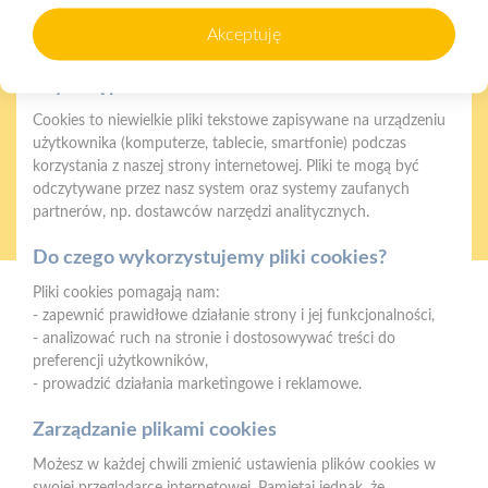
zapewnienia prawidłowego działania strony, poprawy komfortu
Gwarancja jakości
Zakupy w systemie
Akceptuję
użytkowania oraz analizy ruchu na stronie.
naszych produktów
ratalnym
Czym są pliki cookies?
Cookies to niewielkie pliki tekstowe zapisywane na urządzeniu
użytkownika (komputerze, tablecie, smartfonie) podczas
korzystania z naszej strony internetowej. Pliki te mogą być
odczytywane przez nasz system oraz systemy zaufanych
Oferujemy zakupy
Zakupy
partnerów, np. dostawców narzędzi analitycznych.
telefoniczne
na terenie całej Polski
Do czego wykorzystujemy pliki cookies?
Pliki cookies pomagają nam:
Strzelno
- zapewnić prawidłowe działanie strony i jej funkcjonalności,
ul. Św. Ducha 12, 88-320 Strzelno (parking, plac składowy,
- analizować ruch na stronie i dostosowywać treści do
magazyn - wjazd od ul. Michelsona 19)
preferencji użytkowników,
- prowadzić działania marketingowe i reklamowe.
Telefon:
523183900
Zarządzanie plikami cookies
E-mail:
biuro@psbstrzelno.pl
Możesz w każdej chwili zmienić ustawienia plików cookies w
NIP:
5571701187