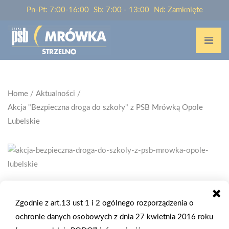
Pn-Pt: 7:00-16:00
Sb: 7:00 - 13:00
Nd: Zamknięte
Home
/
Aktualności
/
Akcja "Bezpieczna droga do szkoły" z PSB Mrówką Opole
Lubelskie
2025-09-17
Zgodnie z art.13 ust 1 i 2 ogólnego rozporządzenia o
AKCJA "BEZPIECZNA DROGA DO SZKOŁY"
ochronie danych osobowych z dnia 27 kwietnia 2016 roku
Z PSB MRÓWKĄ OPOLE LUBELSKIE