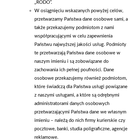
„RODO”.
W osiągnięciu wskazanych powyżej celów,
przetwarzamy Państwa dane osobowe sami, a
także przekazujemy podmiotom z nami
współpracującymi w celu zapewnienia
Państwu najwyższej jakości usług. Podmioty
te przetwarzają Państwa dane osobowe w
naszym imieniu i są zobowiązane do
zachowania ich pełnej poufności. Dane
osobowe przekazujemy również podmiotom,
które świadczą dla Państwa usługi powiązane
2026-01-15
2026-01-12
z naszymi usługami, a które są odrębnymi
Grupa PSB Handel S.A.
Zacisze S.A. dołącza do
gra z WOŚP. Powstała
Grupy PSB. Sieć kończy
administratorami danych osobowych
firmowa eSkarbonka na
rok strategicznym
przetwarzającymi Państwa dane we własnym
rzecz gastroenterologii
otwarciem po
imieniu – należą do nich firmy kurierskie czy
dziecięcej
rebrandingu
pocztowe, banki, studia poligraficzne, agencje
reklamowe.