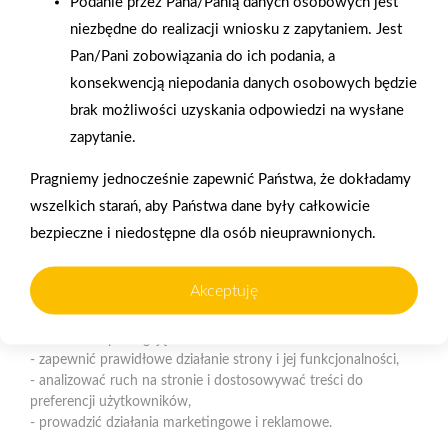
Podanie przez Pana/Panią danych osobowych jest
Polityka plików cookies
niezbędne do realizacji wniosku z zapytaniem. Jest
Pan/Pani zobowiązania do ich podania, a
Nasz serwis internetowy wykorzystuje pliki cookies w celu
konsekwencją niepodania danych osobowych będzie
zapewnienia prawidłowego działania strony, poprawy komfortu
Gwarancja jakości
Zakupy w systemie
użytkowania oraz analizy ruchu na stronie.
brak możliwości uzyskania odpowiedzi na wysłane
naszych produktów
ratalnym
zapytanie.
Czym są pliki cookies?
Pragniemy jednocześnie zapewnić Państwa, że dokładamy
Cookies to niewielkie pliki tekstowe zapisywane na urządzeniu
użytkownika (komputerze, tablecie, smartfonie) podczas
wszelkich starań, aby Państwa dane były całkowicie
korzystania z naszej strony internetowej. Pliki te mogą być
bezpieczne i niedostępne dla osób nieuprawnionych.
odczytywane przez nasz system oraz systemy zaufanych
Oferujemy zakupy
Zakupy
partnerów, np. dostawców narzędzi analitycznych.
telefoniczne
na terenie całej Polski
Akceptuję
Do czego wykorzystujemy pliki cookies?
Pliki cookies pomagają nam:
Strzelno
- zapewnić prawidłowe działanie strony i jej funkcjonalności,
ul. Św. Ducha 12, 88-320 Strzelno (parking, plac składowy,
- analizować ruch na stronie i dostosowywać treści do
magazyn - wjazd od ul. Michelsona 19)
preferencji użytkowników,
- prowadzić działania marketingowe i reklamowe.
Telefon:
523183900