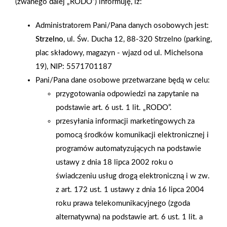
(zwanego dalej „RODO”) informuję, iż:
PSB Mrówka z Opola Lubelskiego przeprowadziła akcji
Administratorem Pani/Pana danych osobowych jest:
"Bezpieczna droga do szkoły" w Szkole Podstawowej w
Strzelno
, ul. Św. Ducha 12, 88-320 Strzelno (parking,
Kluczkowicach w klasach IV-VI. Wraz z policją dzieci były
plac składowy, magazyn - wjazd od ul. Michelsona
przeszkalane z zakresu bezpieczeństwa poruszania się na
19), NIP: 5571701187
rowerze, hulajnodze, kładzie oraz posiadaniu karty rowerowej
Pani/Pana dane osobowe przetwarzane będą w celu:
względem poruszania się po drogach i ścieżkach rowerowych.
przygotowania odpowiedzi na zapytanie na
Ponadto odbyło się szkolenie z zakresu przejścia na drugą
podstawie art. 6 ust. 1 lit. „RODO”.
stronę jezdni po pasach jak i poruszania się poboczem. Dzieci
przesyłania informacji marketingowych za
otrzymały od Mrówki w nagrodę opaski odblaskowe jak i
pomocą środków komunikacji elektronicznej i
cukierki krówki.
programów automatyzujących na podstawie
ustawy z dnia 18 lipca 2002 roku o
AKTUALNOŚCI
świadczeniu usług drogą elektroniczną i w zw.
z art. 172 ust. 1 ustawy z dnia 16 lipca 2004
roku prawa telekomunikacyjnego (zgoda
alternatywna) na podstawie art. 6 ust. 1 lit. a