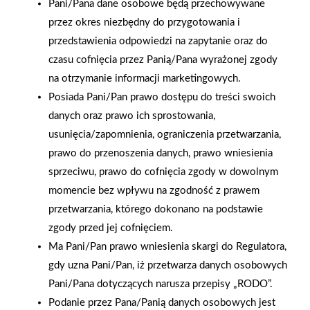
Pani/Pana dane osobowe będą przechowywane
przez okres niezbędny do przygotowania i
przedstawienia odpowiedzi na zapytanie oraz do
czasu cofnięcia przez Panią/Pana wyrażonej zgody
na otrzymanie informacji marketingowych.
Posiada Pani/Pan prawo dostępu do treści swoich
danych oraz prawo ich sprostowania,
usunięcia/zapomnienia, ograniczenia przetwarzania,
prawo do przenoszenia danych, prawo wniesienia
sprzeciwu, prawo do cofnięcia zgody w dowolnym
momencie bez wpływu na zgodność z prawem
przetwarzania, którego dokonano na podstawie
2025-12-31
Otwarcie sklepu PSB
zgody przed jej cofnięciem.
Mrówka w Wyrzysku
Ma Pani/Pan prawo wniesienia skargi do Regulatora,
gdy uzna Pani/Pan, iż przetwarza danych osobowych
Pani/Pana dotyczących narusza przepisy „RODO”.
Podanie przez Pana/Panią danych osobowych jest
Polityka plików cookies