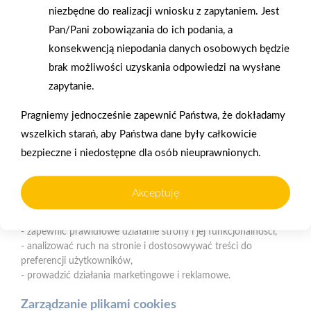
niezbędne do realizacji wniosku z zapytaniem. Jest
Nasz serwis internetowy wykorzystuje pliki cookies w celu
Pan/Pani zobowiązania do ich podania, a
zapewnienia prawidłowego działania strony, poprawy komfortu
Gwarancja jakości
Zakupy w systemie
konsekwencją niepodania danych osobowych będzie
użytkowania oraz analizy ruchu na stronie.
naszych produktów
ratalnym
brak możliwości uzyskania odpowiedzi na wysłane
Czym są pliki cookies?
zapytanie.
Cookies to niewielkie pliki tekstowe zapisywane na urządzeniu
Pragniemy jednocześnie zapewnić Państwa, że dokładamy
użytkownika (komputerze, tablecie, smartfonie) podczas
wszelkich starań, aby Państwa dane były całkowicie
korzystania z naszej strony internetowej. Pliki te mogą być
odczytywane przez nasz system oraz systemy zaufanych
bezpieczne i niedostępne dla osób nieuprawnionych.
Oferujemy zakupy
Zakupy
partnerów, np. dostawców narzędzi analitycznych.
telefoniczne
na terenie całej Polski
Akceptuję
Do czego wykorzystujemy pliki cookies?
Pliki cookies pomagają nam:
Strzelno
- zapewnić prawidłowe działanie strony i jej funkcjonalności,
ul. Św. Ducha 12, 88-320 Strzelno (parking, plac składowy,
- analizować ruch na stronie i dostosowywać treści do
magazyn - wjazd od ul. Michelsona 19)
preferencji użytkowników,
- prowadzić działania marketingowe i reklamowe.
Telefon:
523183900
E-mail:
biuro@psbstrzelno.pl
Zarządzanie plikami cookies