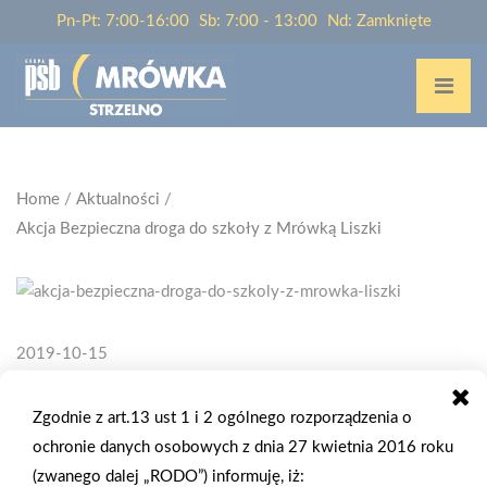
Pn-Pt: 7:00-16:00
Sb: 7:00 - 13:00
Nd: Zamknięte
Home
/
Aktualności
/
Akcja Bezpieczna droga do szkoły z Mrówką Liszki
2019-10-15
AKCJA BEZPIECZNA DROGA DO SZKOŁY Z
MRÓWKĄ LISZKI
Zgodnie z art.13 ust 1 i 2 ogólnego rozporządzenia o
ochronie danych osobowych z dnia 27 kwietnia 2016 roku
15.10.2019 roku po raz kolejny Mrówka Liszki przyczyniła się
(zwanego dalej „RODO”) informuję, iż: