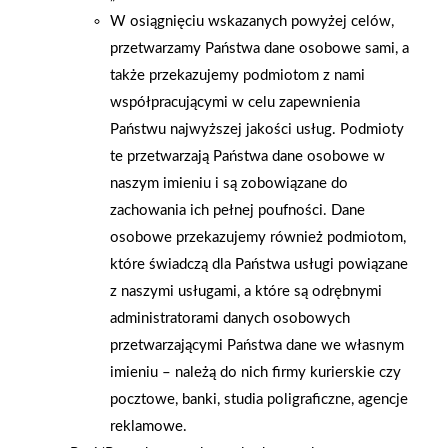
W osiągnięciu wskazanych powyżej celów,
przetwarzamy Państwa dane osobowe sami, a
także przekazujemy podmiotom z nami
współpracującymi w celu zapewnienia
Państwu najwyższej jakości usług. Podmioty
te przetwarzają Państwa dane osobowe w
naszym imieniu i są zobowiązane do
zachowania ich pełnej poufności. Dane
osobowe przekazujemy również podmiotom,
2026-01-15
2026-01-12
które świadczą dla Państwa usługi powiązane
Grupa PSB Handel S.A.
Zacisze S.A. dołącza do
z naszymi usługami, a które są odrębnymi
gra z WOŚP. Powstała
Grupy PSB. Sieć kończy
administratorami danych osobowych
firmowa eSkarbonka na
rok strategicznym
przetwarzającymi Państwa dane we własnym
rzecz gastroenterologii
otwarciem po
imieniu – należą do nich firmy kurierskie czy
dziecięcej
rebrandingu
pocztowe, banki, studia poligraficzne, agencje
reklamowe.