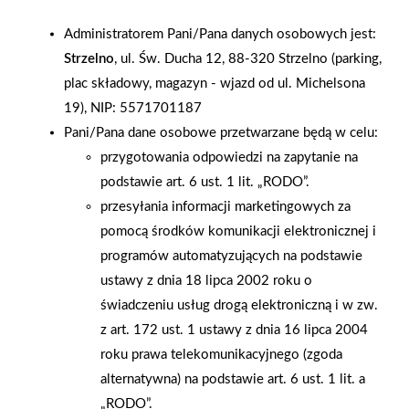
do zorganizowania lekcji edukacyjnej Bezpieczna droga do
Administratorem Pani/Pana danych osobowych jest:
szkoły, dla uczniów Szkoły Podstawowej w Kaszowie. Akcją
Strzelno
, ul. Św. Ducha 12, 88-320 Strzelno (parking,
objete zostały klasy od 1 do 3 oraz odział przedszkolny.
plac składowy, magazyn - wjazd od ul. Michelsona
Pogadanka został przeprowadzona oddzielnie dla każdej klasy.
19), NIP: 5571701187
Omówiono z dziećmi podstawowe zasady bezpiecznego
Pani/Pana dane osobowe przetwarzane będą w celu:
poruszania się, z dużym naciskiem na prawidłowe
przygotowania odpowiedzi na zapytanie na
przechodzenie przez pasy. Na koniec prelekcji wszyscy wyszli
podstawie art. 6 ust. 1 lit. „RODO”.
na przejście dla pieszych, aby przećwiczyć w praktyce zdobytą
przesyłania informacji marketingowych za
wiedzę. Dzieci otrzymały odblaski na rękę, odblaskowe
pomocą środków komunikacji elektronicznej i
zawieszki na tornister i plany lekcji.
programów automatyzujących na podstawie
ustawy z dnia 18 lipca 2002 roku o
AKTUALNOŚCI
świadczeniu usług drogą elektroniczną i w zw.
z art. 172 ust. 1 ustawy z dnia 16 lipca 2004
roku prawa telekomunikacyjnego (zgoda
alternatywna) na podstawie art. 6 ust. 1 lit. a
„RODO”.