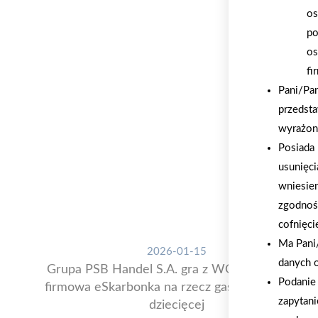
os
po
os
fi
Pani/Pa
przedsta
wyrażon
Posiada 
usunięci
wniesie
zgodnoś
cofnięci
Ma Pani/
2026-01-15
danych 
Grupa PSB Handel S.A. gra z WOŚP. Powstała
Podanie 
firmowa eSkarbonka na rzecz gastroenterologii
zapytani
dziecięcej