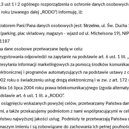
.13 ust 1 i 2 ogólnego rozporządzenia o ochronie danych osobowych
publikując zdjęcia czy nagrywając wideo. Trzeba pr
roku (zwanego dalej „RODO”) informuję, iż:
Wybraliśmy 3 zwycięzców: Nagrodę główną (bony n
osobie, której ulubioną Mrówką była mini-Mrówka 
tratorem Pani/Pana danych osobowych jest:
Strzelno
, ul. Św. Ducha
https://www.facebook.com/PSBMrowka/posts/
 (parking, plac składowy, magazyn - wjazd od ul. Michelsona 19), NIP
comment_id=1143641164338686 2 nagrody dodatko
1187
zakupach w Mrówce w Zduńskiej Woli :
na dane osobowe przetwarzane będą w celu:
https://www.facebook.com/PSBMrowka/posts/
zygotowania odpowiedzi na zapytanie na podstawie art. 6 ust. 1 lit.
comment_id=821238776902772 oraz Jędrzejowie
zesyłania informacji marketingowych za pomocą środków komunikac
https://www.facebook.com/PSBMrowka/posts/
ektronicznej i programów automatyzujących na podstawie ustawy z d
comment_id=1432516404467791 Na tym jednak nie
02 roku o świadczeniu usług drogą elektroniczną i w zw. z art. 172 
głównej nagrody wybierze się na zakupy do wybra
dnia 16 lipca 2004 roku prawa telekomunikacyjnego (zgoda alternat
będziemy zdawać relacje z tego wydarzenia – śledź
dstawie art. 6 ust. 1 lit. a „RODO”.
osiągnięciu wskazanych powyżej celów, przetwarzamy Państwa d
mi, a także przekazujemy podmiotom z nami współpracującymi w ce
AKTUALNOŚCI
ństwu najwyższej jakości usług. Podmioty te przetwarzają Państw
naszym imieniu i są zobowiązane do zachowania ich pełnej poufnoś