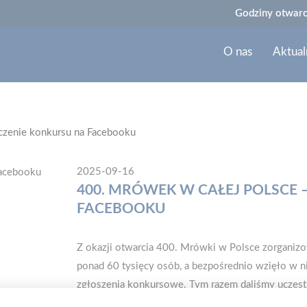
Godziny otwarc
O nas
Aktual
czenie konkursu na Facebooku
2025-09-16
400. MRÓWEK W CAŁEJ POLSCE
FACEBOOKU
Z okazji otwarcia 400. Mrówki w Polsce zorganiz
ponad 60 tysięcy osób, a bezpośrednio wzięło w ni
zgłoszenia konkursowe. Tym razem daliśmy uczes
konkursowe pytanie: „Która z 400 Mrówek jest Two