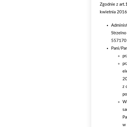
Zgodnie z art
kwietnia 2016 
Adminis
Strzelno
557170
Pani/Pa
pr
pr
el
20
z 
po
W 
sa
Pa
w 