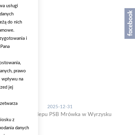
wa usługi
 danych
eżą do nich
klamowe.
zygotowania i
/Pana
ostowania,
danych, prawo
z wpływu na
zed jej
rzetwarza
2025-12-31
Otwarcie sklepu PSB Mrówka w Wyrzysku
iosku z
podania danych