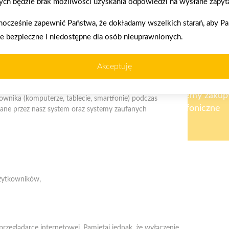
ch będzie brak możliwości uzyskania odpowiedzi na wysłane zapyta
nocześnie zapewnić Państwa, że dokładamy wszelkich starań, aby P
ie bezpieczne i niedostępne dla osób nieuprawnionych.
enia prawidłowego działania strony, poprawy komfortu
Akceptuję
akupy w systemie
Oferujemy zakup
kownika (komputerze, tablecie, smartfonie) podczas
ratalnym
telefoniczne
ywane przez nasz system oraz systemy zaufanych
Telefon:
523183900
użytkowników,
E-mail:
biuro@psbstrzelno.pl
przeglądarce internetowej. Pamiętaj jednak, że wyłączenie