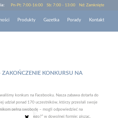
ia:
Pn-Pt: 7:00-16:00
Sb: 7:00 - 13:00
Nd: Zamknięte
ności
Produkty
Gazetka
Porady
Kontakt
 – ZAKOŃCZENIE KONKURSU NA
owaliśmy konkurs na Facebooku. Nasza zabawa dotarła do
ej udział ponad 170 uczestników, którzy przesłali swoje
tnikom pełną swobodę – mogli odpowiedzieć na
ją ulubioną i dlaczego?” w dowolnej formie: pisząc,