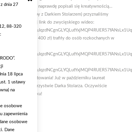
 z dnia 27
zyznać, że niektórzy naprawdę popisali się kreatywnością…
a 4400 zł + zakupy z Darkiem Stolarzem) przyznaliśmy
z Widawy , poniżej link do zwycięskiego wideo:
 12, 88-320
pfbid0211JZu2r5MhuJqzdNCgnGLYQLutYxjMQP4RUER57fANsLx1U
:
we (2x bony na 400 zł) trafiły do osób rozkochanych w
pfbid0211JZu2r5MhuJqzdNCgnGLYQLutYxjMQP4RUER57fANsLx1U
 „RODO”.
 :
ji
pfbid0211JZu2r5MhuJqzdNCgnGLYQLutYxjMQP4RUER57fANsLx1U
nia 18 lipca
 kończymy świętowania! Już w październiku laureat
ust. 1 ustawy
nej Mrówki w towarzystwie Darka Stolarza. Oczywiście
ywna) na
cie nas na Facebooku!
ane osobowe
lu zapewnienia
a dane osobowe
ci. Dane