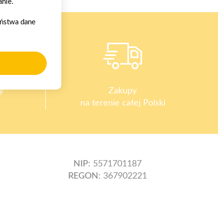
nie.
aństwa dane
y
Zakupy
na terenie całej Polski
NIP:
5571701187
REGON:
367902221