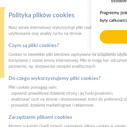
osobowy
Pragniemy jed
Polityka plików cookies
były całkowic
Nasz serwis internetowy wykorzystuje pliki cookies w celu zapewni
użytkowania oraz analizy ruchu na stronie.
Czym są pliki cookies?
Gwarancja jakości
Z
Cookies to niewielkie pliki tekstowe zapisywane na urządzeniu użyt
naszych produktów
korzystania z naszej strony internetowej. Pliki te mogą być odczyt
partnerów, np. dostawców narzędzi analitycznych.
Do czego wykorzystujemy pliki cookies?
Pliki cookies pomagają nam:
- zapewnić prawidłowe działanie strony i jej funkcjonalności,
Strzelno
- analizować ruch na stronie i dostosowywać treści do preferencji 
ul. Św. Ducha 12, 88-320 Strzelno (parking,
- prowadzić działania marketingowe i reklamowe.
plac składowy, magazyn - wjazd od ul.
Michelsona 19)
Zarządzanie plikami cookies
Możesz w każdej chwili zmienić ustawienia plików cookies w swojej 