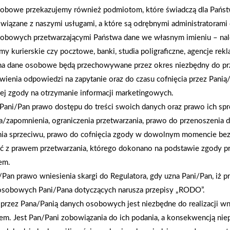
obowe przekazujemy również podmiotom, które świadczą dla Państ
wiązane z naszymi usługami, a które są odrębnymi administratorami
obowych przetwarzającymi Państwa dane we własnym imieniu – nal
rmy kurierskie czy pocztowe, banki, studia poligraficzne, agencje re
na dane osobowe będą przechowywane przez okres niezbędny do pr
wienia odpowiedzi na zapytanie oraz do czasu cofnięcia przez Panią
ej zgody na otrzymanie informacji marketingowych.
Pani/Pan prawo dostępu do treści swoich danych oraz prawo ich spr
a/zapomnienia, ograniczenia przetwarzania, prawo do przenoszenia 
nia sprzeciwu, prawo do cofnięcia zgody w dowolnym momencie be
ć z prawem przetwarzania, którego dokonano na podstawie zgody pr
em.
Pan prawo wniesienia skargi do Regulatora, gdy uzna Pani/Pan, iż p
2026-01-12
osobowych Pani/Pana dotyczących narusza przepisy „RODO”.
Zacisze S.A. dołącza do Grupy PSB. Sieć kończy
przez Pana/Panią danych osobowych jest niezbędne do realizacji wn
rok strategicznym otwarciem po rebrandingu
em. Jest Pan/Pani zobowiązania do ich podania, a konsekwencją nie