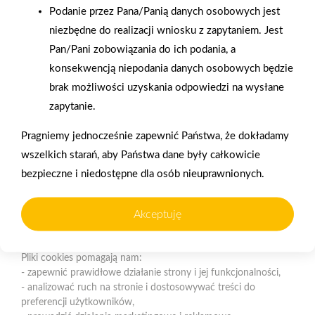
Podanie przez Pana/Panią danych osobowych jest
niezbędne do realizacji wniosku z zapytaniem. Jest
Polityka plików cookies
Pan/Pani zobowiązania do ich podania, a
Nasz serwis internetowy wykorzystuje pliki cookies w celu
konsekwencją niepodania danych osobowych będzie
zapewnienia prawidłowego działania strony, poprawy komfortu
Gwarancja jakości
Zakupy w systemie
brak możliwości uzyskania odpowiedzi na wysłane
użytkowania oraz analizy ruchu na stronie.
naszych produktów
ratalnym
zapytanie.
Czym są pliki cookies?
Pragniemy jednocześnie zapewnić Państwa, że dokładamy
Cookies to niewielkie pliki tekstowe zapisywane na urządzeniu
wszelkich starań, aby Państwa dane były całkowicie
użytkownika (komputerze, tablecie, smartfonie) podczas
bezpieczne i niedostępne dla osób nieuprawnionych.
korzystania z naszej strony internetowej. Pliki te mogą być
odczytywane przez nasz system oraz systemy zaufanych
Oferujemy zakupy
Zakupy
partnerów, np. dostawców narzędzi analitycznych.
telefoniczne
na terenie całej Polski
Akceptuję
Do czego wykorzystujemy pliki cookies?
Pliki cookies pomagają nam:
Strzelno
- zapewnić prawidłowe działanie strony i jej funkcjonalności,
ul. Św. Ducha 12, 88-320 Strzelno (parking, plac składowy,
- analizować ruch na stronie i dostosowywać treści do
magazyn - wjazd od ul. Michelsona 19)
preferencji użytkowników,