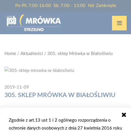
Pn-Pt: 7:00-16:00
Sb: 7:00 - 13:00
Nd: Zamknięte
Home
/
Aktualności
/
305. sklep Mrówka w Białośliwiu
2019-11-09
305. SKLEP MRÓWKA W BIAŁOŚLIWIU
W Białośliwiu, 9 listopada 2019 r., odbyło się otwarcie 305.
sklepu PSB Mrówka, której właścicielem jest Firma
Zgodnie z art.13 ust 1 i 2 ogólnego rozporządzenia o
Wielobranżowa "Łuszkiewicz". Białośliwie jest blisko 5-
ochronie danych osobowych z dnia 27 kwietnia 2016 roku