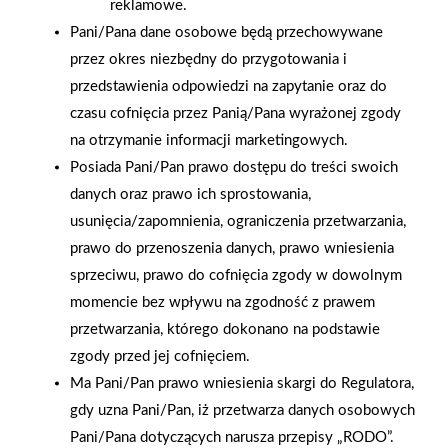
reklamowe.
Pani/Pana dane osobowe będą przechowywane
przez okres niezbędny do przygotowania i
przedstawienia odpowiedzi na zapytanie oraz do
czasu cofnięcia przez Panią/Pana wyrażonej zgody
na otrzymanie informacji marketingowych.
Posiada Pani/Pan prawo dostępu do treści swoich
danych oraz prawo ich sprostowania,
usunięcia/zapomnienia, ograniczenia przetwarzania,
prawo do przenoszenia danych, prawo wniesienia
sprzeciwu, prawo do cofnięcia zgody w dowolnym
momencie bez wpływu na zgodność z prawem
przetwarzania, którego dokonano na podstawie
zgody przed jej cofnięciem.
2025-12-31
Otwarcie sklepu PSB
Ma Pani/Pan prawo wniesienia skargi do Regulatora,
Mrówka w Wyrzysku
gdy uzna Pani/Pan, iż przetwarza danych osobowych
Pani/Pana dotyczących narusza przepisy „RODO”.