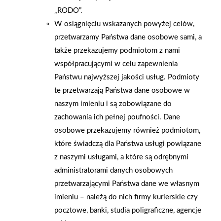
„RODO”.
W osiągnięciu wskazanych powyżej celów,
przetwarzamy Państwa dane osobowe sami, a
także przekazujemy podmiotom z nami
współpracującymi w celu zapewnienia
Państwu najwyższej jakości usług. Podmioty
te przetwarzają Państwa dane osobowe w
naszym imieniu i są zobowiązane do
zachowania ich pełnej poufności. Dane
osobowe przekazujemy również podmiotom,
które świadczą dla Państwa usługi powiązane
2026-01-15
2026-01-12
z naszymi usługami, a które są odrębnymi
Grupa PSB Handel S.A.
Zacisze S.A. dołącza do
administratorami danych osobowych
gra z WOŚP. Powstała
Grupy PSB. Sieć kończy
przetwarzającymi Państwa dane we własnym
firmowa eSkarbonka na
rok strategicznym
imieniu – należą do nich firmy kurierskie czy
rzecz gastroenterologii
otwarciem po
pocztowe, banki, studia poligraficzne, agencje
dziecięcej
rebrandingu