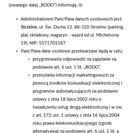
tysięczną gminą wiejską w powiecie pilskim, w województwie
(zwanego dalej „RODO”) informuję, iż:
wielkopolskim. Dokonano przebudowy działającego składu
Administratorem Pani/Pana danych osobowych jest:
budowlanego, dobudowano nowy budynek i w ten sposób
Strzelno
, ul. Św. Ducha 12, 88-320 Strzelno (parking,
uzyskano powierzchnię sprzedaży prawie 1000 mkw. Na
plac składowy, magazyn - wjazd od ul. Michelsona
wiosnę zostanie otwarty ogród zewnętrzny o powierzchni 200
19), NIP: 5571701187
mkw. W sklepie zatrudnienie znalazło 11 osób. Działania
Pani/Pana dane osobowe przetwarzane będą w celu:
marketingowe były stosunkowo skromne, gdyż oparto się na
przygotowania odpowiedzi na zapytanie na
FB i kolportażu 5 tys. ulotek, ale klienci nie zawiedli, tłumnie
podstawie art. 6 ust. 1 lit. „RODO”.
przybyli i chętnie robili zakupy. Na wszystkich czekał
przesyłania informacji marketingowych za
przepyszny gorący poczęstunek, dzieci robiły zdjęcia z
pomocą środków komunikacji elektronicznej i
Mrówką. Nie zabrakło prezentów za najwyższy godzinowy
programów automatyzujących na podstawie
paragon oraz najwyższy zakup tego dnia.
ustawy z dnia 18 lipca 2002 roku o
świadczeniu usług drogą elektroniczną i w zw.
AKTUALNOŚCI
z art. 172 ust. 1 ustawy z dnia 16 lipca 2004
roku prawa telekomunikacyjnego (zgoda
alternatywna) na podstawie art. 6 ust. 1 lit. a